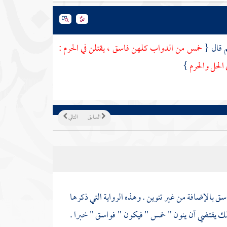
م قال {
خمس من الدواب كلهن فاسق ، يقتلن في
الحرم
:
الحل والحرم
}
السابق
التالي
سق بالإضافة من غير تنوين . وهذه الرواية التي ذكرها
ك يقتضي أن ينون " خمس " فيكون " فواسق " خبرا .