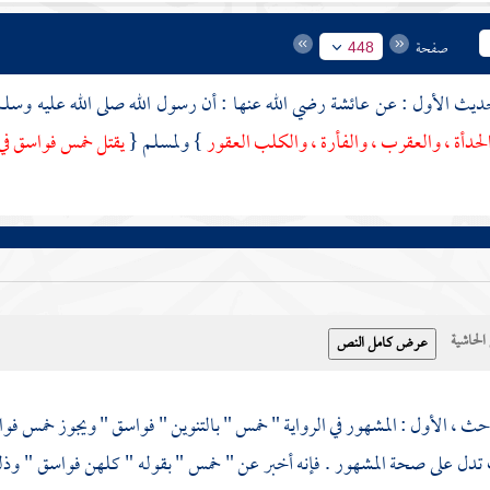
صفحة
448
عائشة
رضي الله عنها : أن رسول الله صلى الله عليه وسل
لحدأة ، والعقرب ، والفأرة ، والكلب العقور
}
ولمسلم
{
يقتل خمس فواسق في 
حاشية
احث ، الأول : المشهور في الرواية " خمس " بالتنوين " فواسق " ويجوز خمس فوا
تدل على صحة المشهور . فإنه أخبر عن " خمس " بقوله " كلهن فواسق " وذل