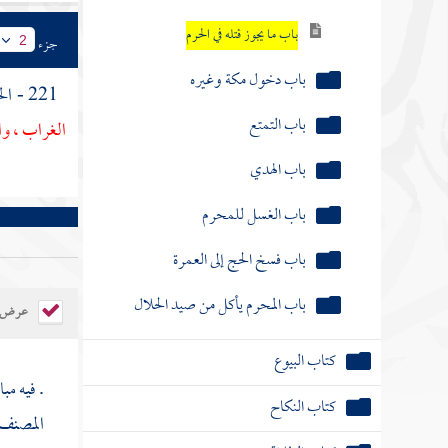
باب ما يجوز قتله في الحرم
جزء
2
باب دخول مكة وغيره
221 - الحديث الأول : عن
باب التمتع
الغراب ، وا
باب الهدي
باب الغسل للمحرم
باب فسخ الحج إلى العمرة
باب المحرم يأكل من صيد الحلال
عرض ال
كتاب البيوع
. فيه مب
كتاب النكاح
المصنف