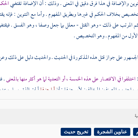
نوين والإضافة في هذا فرق دقيق في المعنى . وذلك : أن الإضافة تقتضي
الحك
تخصيص بخلاف الحكم في غيرها وبطريق المفهوم . وأما مع التنوين : فإنه
كم المرتب على ذلك - وهو القتل - معلل بما جعل وصفا ، وهو الفسق . فيق
الأول من المفهوم . وهو التخصيص .
 الجمهور على جواز قتل هذه المذكورة في الحديث . والحديث دليل على ذلك وعن 
:
اختلفوا في الاقتصار على هذه الخمسة ، أو التعدية لما هو أكثر منها بالمعنى
. ف
ر واحد من المصنفين المخالفين
لأبي حنيفة
: أن
أبا حنيفة
ألحق الذئب بها . وعدو
الذي به التعدية . فنقل عن بعض الشارحين : أن
الشافعي
قال : المعنى في جواز 
 ولا فدية عليه ، وقال
مالك
: المعنى فيه كونهن مؤذيات ، فكل مؤذ يجوز للمحرم
ية
دي فيه نظر ، فإن جواز القتل غير جواز الاصطياد ، وإنما يرى
الشافعي
جواز
عناوين الشجرة
تخريج حديث