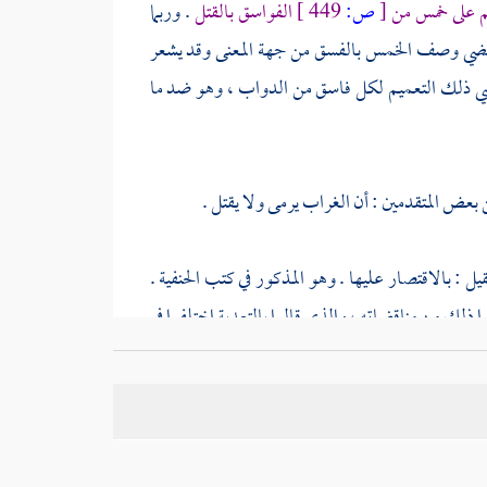
م على خمس من
[
ص:
449 ]
الفواسق بالقتل
. وربما
 يقتضي وصف الخمس بالفسق من جهة المعنى وقد يشعر
تضي ذلك التعميم لكل فاسق من الدواب ، وهو ضد ما
بعض المتقدمين : أن الغراب يرمى ولا يقتل .
قيل : بالاقتصار عليها . وهو المذكور في كتب الحنفية .
ا ذلك من مناقضاته ، والذي قالوا بالتعدية اختلفوا في
قتلهن : كونهن مما لا يؤكل ، فكل ما لا يؤكل قتله جائز
 قتله ، وما لا فلا .
الاصطياد
وعدم وجوب الجزاء بالقتل لغير المأكول ،