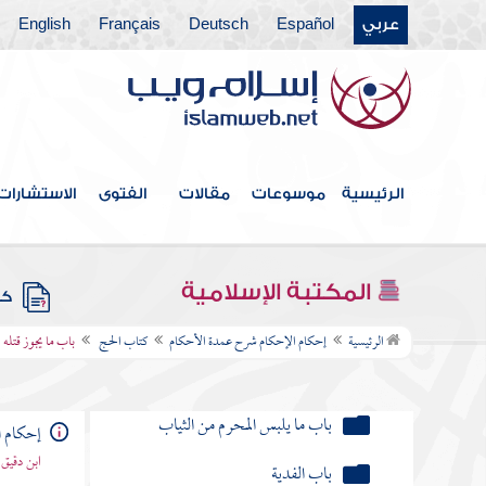
فهرس الكتاب
عربي
Español
Deutsch
Français
English
كتاب الطهارة
كتاب الصلاة
كتاب الجنائز
الرئيسية
موسوعات
مقالات
الفتوى
الاستشارات
كتاب الزكاة
كتاب الصيام
المكتبة الإسلامية
كتب
كتاب الحج
الرئيسية
إحكام الإحكام شرح عمدة الأحكام
كتاب الحج
باب ما يجوز قتله ف
باب المواقيت
باب ما يلبس المحرم من الثياب
إحكام ا
ابن دقيق
باب الفدية