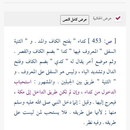
عرض الحاشية
[
ص:
453 ]
كداء
" بفتح الكاف والمد . و "
الثنية
السفلى
" المعروف فيها " كدا " بضم الكاف والقصر .
وثم موضع آخر يقال له "
كدي
" بضم الكاف وفتح
الدال وتشديد الياء ، وليس هو السفلى على المعروف . و
"
الثنية
" طريق بين الجبلين . والمشهور :
استحباب
الدخول من
كداء
، وإن لم تكن طريق الداخل إلى
مكة
،
فيعرج إليها . وقيل : إنما دخل النبي صلى الله عليه وسلم
منها ; لأنها على طريقه . فلا يستحب لمن ليست على
طريقه . وفيه نظر .