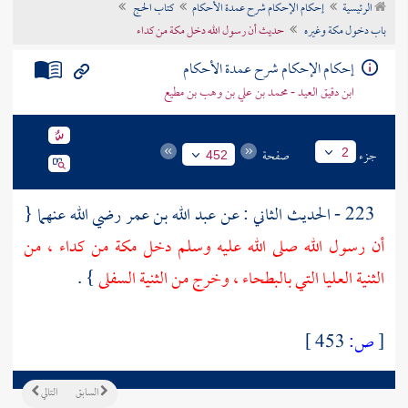
الرئيسية
إحكام الإحكام شرح عمدة الأحكام
كتاب الحج
تراجم الأعلام
باب دخول مكة وغيره
حديث أن رسول الله دخل مكة من كداء
إحكام الإحكام شرح عمدة الأحكام
ابن دقيق العيد - محمد بن علي بن وهب بن مطيع
جزء
صفحة
2
452
223 - الحديث الثاني : عن
عبد الله بن عمر
رضي الله عنهما {
أن رسول الله صلى الله عليه وسلم دخل
مكة
من
كداء
، من
الثنية العليا
التي
بالبطحاء
، وخرج من
الثنية السفلى
} .
[
ص:
453 ]
السابق
التالي