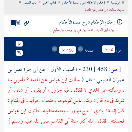
الرئيسية
إحكام الإحكام شرح عمدة الأحكام
كتاب الحج
باب التمتع
تراجم الأعلام
حديث سألت ابن عباس عن المتعة
إحكام الإحكام شرح عمدة الأحكام
ابن دقيق العيد - محمد بن علي بن وهب بن مطيع
جزء
صفحة
2
458
[
ص:
458 ]
230 - الحديث الأول : عن
أبي جمرة نصر بن
عمران الضبعي
- قال {
سألت
ابن عباس
عن المتعة ؟ فأمرني بها
، وسألته عن الهدي ؟ فقال : فيه جزور ، أو بقرة ، أو شاة ، أو
شرك في دم قال : وكان ناس كرهوها ، فنمت . فرأيت في المنام :
كأن إنسانا ينادي : حج مبرور ، ومتعة متقبلة . فأتيت
ابن عباس
فحدثته . فقال : الله أكبر سنة
أبي القاسم
صلى الله عليه وسلم
}
.