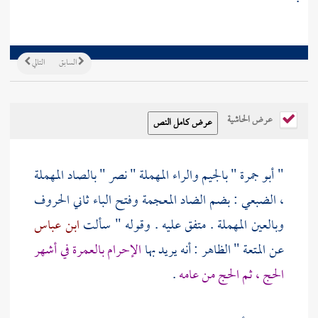
السابق
التالي
عرض الحاشية
"
أبو جمرة " بالجيم والراء المهملة " نصر " بالصاد المهملة
، الضبعي : بضم الضاد المعجمة وفتح الباء ثاني الحروف
وبالعين المهملة
. متفق عليه . وقوله " سألت
ابن عباس
عن المتعة " الظاهر : أنه يريد بها
الإحرام بالعمرة في أشهر
الحج ، ثم الحج من عامه
.