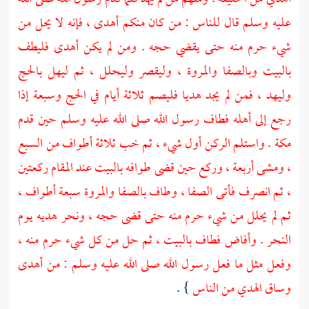
عليه وسلم قال للناس : من كان منكم أهدى ، فإنه لا يحل من
شيء حرم منه حتى يقضي حجه . ومن لم يكن أهدى فليطف
بالبيت
وبالصفا
والمروة
، وليقصر وليحلل ، ثم ليهل بالحج
وليهد ، فمن لم يجد هديا فليصم ثلاثة أيام في الحج وسبعة إذا
رجع إلى أهله فطاف رسول الله صلى الله عليه وسلم حين قدم
مكة
. واستلم الركن أول شيء ، ثم خب ثلاثة أطواف من السبع
، ومشى أربعة ، وركع حين قضى طوافه
بالبيت
عند
المقام
ركعتين
، ثم انصرف فأتى
الصفا
، وطاف
بالصفا
والمروة
سبعة أطواف ،
ثم لم يحلل من شيء حرم منه حتى قضى حجه ، ونحر هديه يوم
النحر . وأفاض فطاف
بالبيت
، ثم حل من كل شيء حرم منه ،
وفعل مثل ما فعل رسول الله صلى الله عليه وسلم : من أهدى
وساق الهدي من الناس
} .