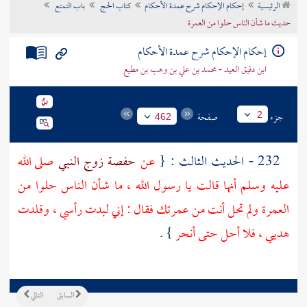
الرئيسية
إحكام الإحكام شرح عمدة الأحكام
كتاب الحج
باب التمتع
تراجم الأعلام
حديث ما شأن الناس حلوا من العمرة
إحكام الإحكام شرح عمدة الأحكام
ابن دقيق العيد - محمد بن علي بن وهب بن مطيع
جزء
صفحة
2
462
232 - الحديث الثالث : {
عن
حفصة زوج النبي
صلى الله
عليه وسلم أنها قالت يا رسول الله ، ما شأن الناس حلوا من
العمرة ولم تحل أنت من عمرتك فقال : إني لبدت رأسي ، وقلدت
هديي ، فلا أحل حتى أنحر
} .
السابق
التالي