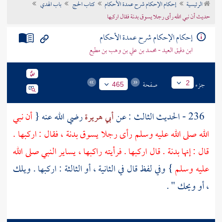
الرئيسية
إحكام الإحكام شرح عمدة الأحكام
كتاب الحج
باب الهدي
تراجم الأعلام
حديث أن نبي الله رأى رجلا يسوق بدنة فقال اركبها
إحكام الإحكام شرح عمدة الأحكام
ابن دقيق العيد - محمد بن علي بن وهب بن مطيع
جزء
صفحة
2
465
236 - الحديث الثالث : عن
أبي هريرة
رضي الله عنه {
أن نبي
الله صلى الله عليه وسلم رأى رجلا يسوق بدنة ، فقال : اركبها .
قال : إنها بدنة . قال اركبها . فرأيته راكبها ، يساير النبي صلى الله
عليه وسلم
} وفي لفظ قال في الثانية ، أو الثالثة : اركبها . ويلك
، أو ويحك " .