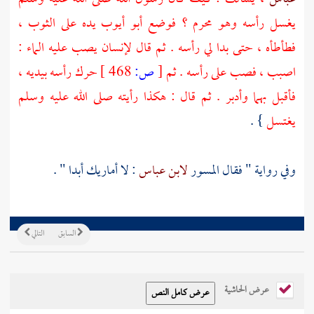
يغسل رأسه وهو محرم ؟ فوضع
أبو أيوب
يده على الثوب ،
فطأطأه ، حتى بدا لي رأسه . ثم قال لإنسان يصب عليه الماء :
اصبب ، فصب على رأسه . ثم
[
ص:
468 ]
حرك رأسه بيديه ،
فأقبل بهما وأدبر . ثم قال : هكذا رأيته صلى الله عليه وسلم
يغتسل
} .
وفي رواية " فقال
المسور
لابن عباس
: لا أماريك أبدا " .
السابق
التالي
عرض الحاشية