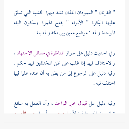
" القرنان " العمودان اللذان تشد فيهما الخشبة التي تعلق
عليها البكرة "
الأبواء
" بفتح الهمزة وسكون الباء
الموحدة والمد : موضع معين بين
مكة
والمدينة
.
وفي الحديث دليل على جواز
المناظرة في مسائل الاجتهاد
،
والاختلاف فيها إذا غلب على ظن المختلفين فيها حكم .
وفيه دليل على الرجوع إلى من يظن به أن عنده علما فيما
اختلف فيه .
وفيه دليل على
قبول خبر الواحد
، وأن العمل به سائغ
شائع بين الصحابة ; لأن
ابن عباس
أرسل
عبد الله بن
حنين
ليستعلم له علم المسألة ، ومن ضرورته : قبول