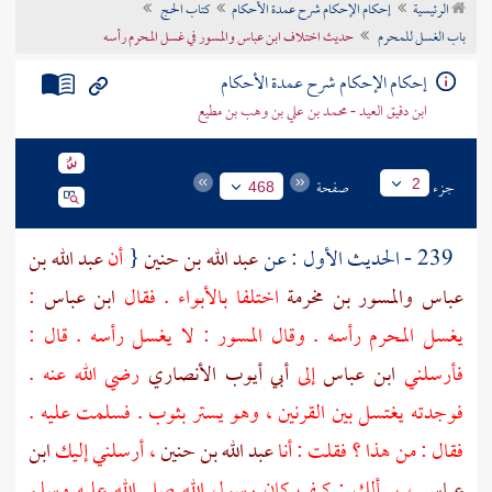
الرئيسية
إحكام الإحكام شرح عمدة الأحكام
كتاب الحج
تراجم الأعلام
باب الغسل للمحرم
حديث اختلاف ابن عباس والمسور في غسل المحرم رأسه
إحكام الإحكام شرح عمدة الأحكام
ابن دقيق العيد - محمد بن علي بن وهب بن مطيع
جزء
صفحة
2
468
239 - الحديث الأول : عن
عبد الله بن حنين
{
أن
عبد الله بن
عباس
والمسور بن مخرمة
اختلفا
بالأبواء
. فقال
ابن عباس
:
يغسل المحرم رأسه . وقال
المسور
: لا يغسل رأسه . قال :
فأرسلني
ابن عباس
إلى
أبي أيوب الأنصاري
رضي الله عنه .
فوجدته يغتسل بين القرنين ، وهو يستر بثوب . فسلمت عليه .
فقال : من هذا ؟ فقلت : أنا
عبد الله بن حنين
، أرسلني إليك
ابن
عباس
، يسألك : كيف كان رسول الله صلى الله عليه وسلم