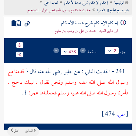
الرئيسية
إحكام الإحكام شرح عمدة الأحكام
كتاب الحج
تراجم الأعلام
باب فسخ الحج إلى العمرة
حديث قدمنا مع رسول الله ونحن نقول لبيك بالحج
إحكام الإحكام شرح عمدة الأحكام
ابن دقيق العيد - محمد بن علي بن وهب بن مطيع
جزء
صفحة
2
473
241 - الحديث الثاني : عن
جابر
رضي الله عنه قال {
قدمنا مع
رسول الله صلى الله عليه وسلم ونحن نقول : لبيك بالحج .
فأمرنا رسول الله صلى الله عليه وسلم فجعلناها عمرة
} .
[
ص:
474 ]
السابق
التالي