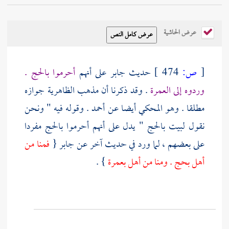
عرض الحاشية
[
ص:
474 ]
حديث
جابر
على أنهم
أحرموا بالحج .
وردوه إلى العمرة
. وقد ذكرنا أن مذهب
الظاهرية
جوازه
مطلقا . وهو المحكي أيضا عن
أحمد
. وقوله فيه " ونحن
نقول لبيت بالحج " يدل على أنهم أحرموا بالحج مفردا
على بعضهم ، لما ورد في حديث آخر عن
جابر
{
فمنا من
أهل بحج . ومنا من أهل بعمرة
} .