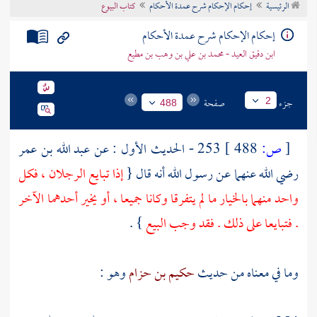
الرئيسية
إحكام الإحكام شرح عمدة الأحكام
كتاب البيوع
تراجم الأعلام
إحكام الإحكام شرح عمدة الأحكام
ابن دقيق العيد - محمد بن علي بن وهب بن مطيع
جزء
صفحة
2
488
[
ص:
488 ]
253 - الحديث الأول : عن
عبد الله بن عمر
رضي الله عنهما عن رسول الله أنه قال {
إذا تبايع الرجلان ، فكل
واحد منهما بالخيار ما لم يتفرقا وكانا جميعا ، أو يخير أحدهما الآخر
. فتبايعا على ذلك . فقد وجب البيع
} .
وما في معناه من حديث
حكيم بن حزام
وهو :