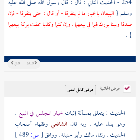
254 - الحديث الثاني : قال : قال رسول الله صلى الله عليه
وسلم {
البيعان بالخيار ما لم يتفرقا - أو قال : حتى يتفرقا - فإن
صدقا وبينا بورك لهما في بيعهما . وإن كتما وكذبا محقت بركة بيعهما
} .
السابق
التالي
عرض الحاشية
الحديث : يتعلق بمسألة إثبات
خيار المجلس في البيع
.
وهو يدل عليه . وبه قال
الشافعي
وفقهاء أصحاب
الحديث . ونفاه
مالك
وأبو حنيفة
. ووافق
[
ص:
489 ]