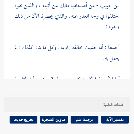
ابن حبيب
- من أصحاب
مالك
من أثبته ، والذين نفوه
اختلفوا في وجه العذر عنه . والذي يحضرنا الآن من ذلك
وجوه :
أحدها : أنه حديث خالفه راويه . وكل ما كان كذلك : لم
يعمل به .
أما الأول : فلأن
مالكا
رواه ، ولم يقل به . وأما الثاني :
فلأن الراوي إذا خالف ، فإما أن يكون مع علمه بالصحة
، فيكون فاسقا ، فلا تقبل روايته . وإما أن يكون لا مع
الخدمات العلمية
علمه بالصحة . فهو أعلم بعلل ما روى . فيتبع في ذلك .
تفسير الآية
ترجمة علم
عناوين الشجرة
تخريج حديث
وأجيب عن ذلك بوجهين :