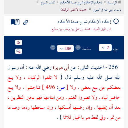
الرئيسية
إحكام الإحكام شرح عمدة الأحكام
كتاب البيوع
تراجم الأعلام
باب ما نهي عنه في البيوع
حديث لا تلقوا الركبان
إحكام الإحكام شرح عمدة الأحكام
ابن دقيق العيد - محمد بن علي بن وهب بن مطيع
جزء
صفحة
2
496
256 - الحديث الثاني : عن
أبي هريرة
رضي الله عنه : أن رسول
الله صلى الله عليه وسلم قال {
لا تلقوا الركبان ، ولا يبع
بعضكم على بيع بعض . ولا
[
ص:
496 ]
تناجشوا . ولا يبع
حاضر لباد . ولا تصروا الغنم . ومن ابتاعها فهو بخير النظرين ،
بعد أن يحلبها . وإن رضيها أمسكها ، وإن سخطها ردها وصاعا
من تمر . وفي لفظ هو بالخيار ثلاثا
} .