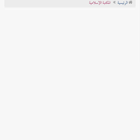
الرئيسية
المكتبة الإسلامية
تراجم الأعلام