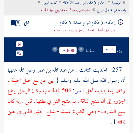
الرئيسية
إحكام الإحكام شرح عمدة الأحكام
كتاب البيوع
تراجم الأعلام
باب ما نهي عنه في البيوع
حديث نهى رسول الله عن بيع حبل الحبلة
إحكام الإحكام شرح عمدة الأحكام
ابن دقيق العيد - محمد بن علي بن وهب بن مطيع
جزء
صفحة
2
506
257 - الحديث الثالث : عن
عبد الله بن عمر
رضي الله عنهما
أن رسول الله صلى الله عليه وسلم {
نهى عن بيع حبل الحبلة .
وكان بيعا يتبايعه أهل
[
ص:
506 ]
الجاهلية وكان الرجل يبتاع
الجزور إلى أن تنتج الناقة . ثم تنتج التي في بطنها . قيل : إنه كان
يبيع الشارف - وهي الكبيرة المسنة - بنتاج الجنين الذي في بطن
ناقته
} .