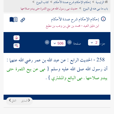
الرئيسية
إحكام الإحكام شرح عمدة الأحكام
كتاب البيوع
تراجم الأعلام
باب ما نهي عنه في البيوع
حديث نهى رسول الله عن بيع الثمرة حتى يبدو صلاحها
إحكام الإحكام شرح عمدة الأحكام
ابن دقيق العيد - محمد بن علي بن وهب بن مطيع
جزء
صفحة
2
506
258 - الحديث الرابع : عن
عبد الله بن عمر
رضي الله عنهما :
أن رسول الله صلى الله عليه وسلم {
نهى عن بيع الثمرة حتى
يبدو صلاحها . نهى البائع والمشتري
} .
السابق
التالي