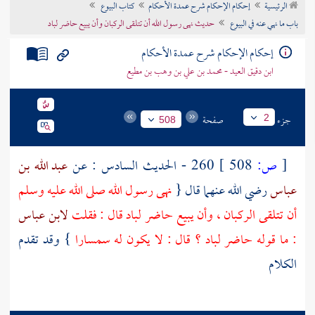
الرئيسية
إحكام الإحكام شرح عمدة الأحكام
كتاب البيوع
تراجم الأعلام
باب ما نهي عنه في البيوع
حديث نهى رسول الله أن تتلقى الركبان وأن يبيع حاضر لباد
إحكام الإحكام شرح عمدة الأحكام
ابن دقيق العيد - محمد بن علي بن وهب بن مطيع
جزء
صفحة
2
508
[
ص:
508 ]
260 - الحديث السادس : عن
عبد الله بن
عباس
رضي الله عنهما قال {
نهى رسول الله صلى الله عليه وسلم
أن تتلقى الركبان ، وأن يبيع حاضر لباد قال : فقلت
لابن عباس
: ما قوله حاضر لباد ؟ قال : لا يكون له سمسارا
} وقد تقدم
الكلام