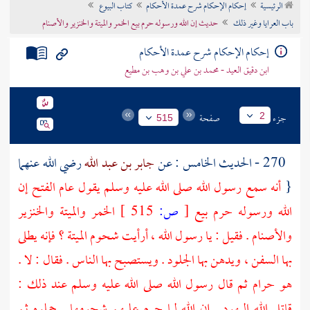
الرئيسية
إحكام الإحكام شرح عمدة الأحكام
كتاب البيوع
تراجم الأعلام
باب العرايا وغير ذلك
حديث إن الله ورسوله حرم بيع الخمر والميتة والخنزير والأصنام
إحكام الإحكام شرح عمدة الأحكام
ابن دقيق العيد - محمد بن علي بن وهب بن مطيع
جزء
صفحة
2
515
270 - الحديث الخامس : عن
جابر بن عبد الله
رضي الله عنهما
{
أنه سمع رسول الله صلى الله عليه وسلم يقول عام الفتح إن
الله ورسوله حرم بيع
[
ص:
515 ]
الخمر والميتة والخنزير
والأصنام . فقيل : يا رسول الله ، أرأيت شحوم الميتة ؟ فإنه يطلى
بها السفن ، ويدهن بها الجلود . ويستصبح بها الناس . فقال : لا .
هو حرام ثم قال رسول الله صلى الله عليه وسلم عند ذلك :
قاتل الله اليهود . إن الله لما حرم عليهم شحومها . جملوه ثم