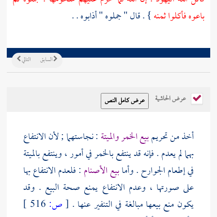
باعوه فأكلوا ثمنه
} . قال " جملوه " أذابوه . .
السابق
التالي
عرض الحاشية
أخذ من تحريم
بيع الخمر والميتة
: نجاستهما ; لأن الانتفاع
بهما لم يعدم . فإنه قد ينتفع بالخمر في أمور ، وينتفع بالميتة
في إطعام الجوارح . وأما
بيع الأصنام
: فلعدم الانتفاع بها
على صورتها ، وعدم الانتفاع يمنع صحة البيع . وقد
يكون منع بيعها مبالغة في التنفير عنها .
[
ص:
516 ]