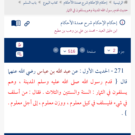
الرئيسية
إحكام الإحكام شرح عمدة الأحكام
كتاب البيوع
باب السلم
تراجم الأعلام
حديث قدم رسول الله المدينة وهم يسلفون في الثمار
إحكام الإحكام شرح عمدة الأحكام
ابن دقيق العيد - محمد بن علي بن وهب بن مطيع
جزء
صفحة
2
516
271 - الحديث الأول : عن
عبد الله بن عباس
رضي الله عنهما
قال {
قدم رسول الله صلى الله عليه وسلم
المدينة
، وهم
يسلفون في الثمار : السنة والسنتين والثلاث . فقال : من أسلف
في شيء فليسلف في كيل معلوم ، ووزن معلوم ، إلى أجل معلوم .
} .