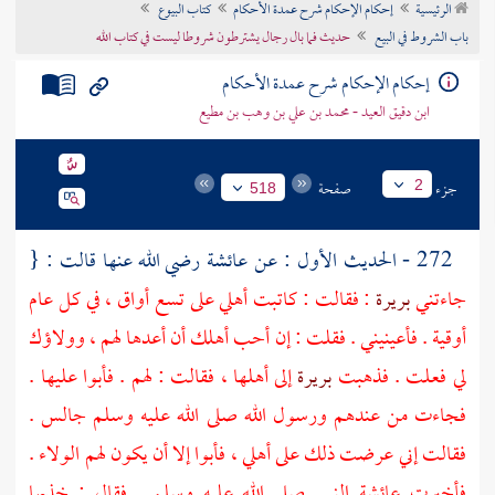
الرئيسية
إحكام الإحكام شرح عمدة الأحكام
كتاب البيوع
تراجم الأعلام
باب الشروط في البيع
حديث فما بال رجال يشترطون شروطا ليست في كتاب الله
إحكام الإحكام شرح عمدة الأحكام
ابن دقيق العيد - محمد بن علي بن وهب بن مطيع
جزء
صفحة
2
518
272 - الحديث الأول : عن
عائشة
رضي الله عنها قالت : {
جاءتني
بريرة
: فقالت : كاتبت أهلي على تسع أواق ، في كل عام
أوقية . فأعينيني . فقلت : إن أحب أهلك أن أعدها لهم ، وولاؤك
لي فعلت . فذهبت
بريرة
إلى أهلها ، فقالت : لهم . فأبوا عليها .
فجاءت من عندهم ورسول الله صلى الله عليه وسلم جالس .
فقالت إني عرضت ذلك على أهلي ، فأبوا إلا أن يكون لهم الولاء .
فأخبرت
عائشة
النبي صلى الله عليه وسلم . فقال : خذيها