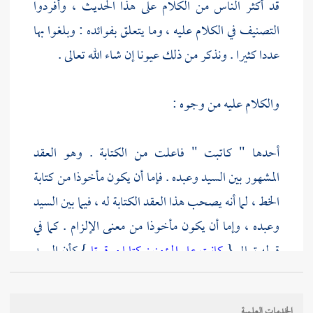
قد أكثر الناس من الكلام على هذا الحديث ، وأفردوا
التصنيف في الكلام عليه ، وما يتعلق بفوائده : وبلغوا بها
عددا كثيرا . ونذكر من ذلك عيونا إن شاء الله تعالى .
والكلام عليه من وجوه :
أحدها " كاتبت " فاعلت من الكتابة . وهو العقد
المشهور بين السيد وعبده . فإما أن يكون مأخوذا من كتابة
الخط ، لما أنه يصحب هذا العقد الكتابة له ، فيما بين السيد
وعبده ، وإما أن يكون مأخوذا من معنى الإلزام . كما في
قوله تعالى {
كانت على المؤمنين كتابا موقوتا
} كأن السيد
ألزم نفسه عتق العبد عند الأداء . والعبد ألزم نفسه الأداء
للمال الذي تكاتبا عليه .
الخدمات العلمية