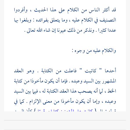
قد أكثر الناس من الكلام على هذا الحديث ، وأفردوا
التصنيف في الكلام عليه ، وما يتعلق بفوائده : وبلغوا بها
عددا كثيرا . ونذكر من ذلك عيونا إن شاء الله تعالى .
والكلام عليه من وجوه :
أحدها " كاتبت " فاعلت من الكتابة . وهو العقد
المشهور بين السيد وعبده . فإما أن يكون مأخوذا من كتابة
الخط ، لما أنه يصحب هذا العقد الكتابة له ، فيما بين السيد
وعبده ، وإما أن يكون مأخوذا من معنى الإلزام . كما في
قوله تعالى {
كانت على المؤمنين كتابا موقوتا
} كأن السيد
ألزم نفسه عتق العبد عند الأداء . والعبد ألزم نفسه الأداء