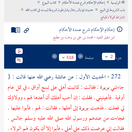
الرئيسية
إحكام الإحكام شرح عمدة الأحكام
كتاب البيوع
تراجم الأعلام
باب الشروط في البيع
حديث فما بال رجال يشترطون شروطا ليست في كتاب الله
اشتراط الولاء للبائع
إحكام الإحكام شرح عمدة الأحكام
ابن دقيق العيد - محمد بن علي بن وهب بن مطيع
جزء
صفحة
2
518
272 - الحديث الأول : عن
عائشة
رضي الله عنها قالت : {
جاءتني
بريرة
: فقالت : كاتبت أهلي على تسع أواق ، في كل عام
أوقية . فأعينيني . فقلت : إن أحب أهلك أن أعدها لهم ، وولاؤك
لي فعلت . فذهبت
بريرة
إلى أهلها ، فقالت : لهم . فأبوا عليها .
فجاءت من عندهم ورسول الله صلى الله عليه وسلم جالس .
فقالت إني عرضت ذلك على أهلي ، فأبوا إلا أن يكون لهم الولاء .