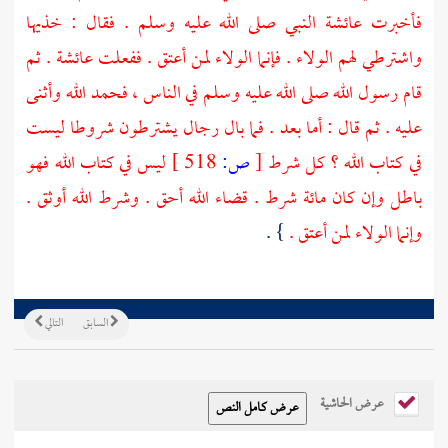
فأخبرت
عائشة
النبي صلى الله عليه وسلم . فقال : خذيها
واشترطي لهم الولاء . فإنما الولاء لمن أعتق . ففعلت
عائشة
. ثم
قام رسول الله صلى الله عليه وسلم في الناس ، فحمد الله وأثنى
عليه . ثم قال : أما بعد . فما بال رجال يشترطون شروطا ليست
في كتاب الله ؟ كل شرط
[
ص:
518 ]
ليس في كتاب الله فهو
باطل وإن كان مائة شرط . قضاء الله أحق . وشرط الله أوثق .
وإنما الولاء لمن أعتق .
} .
السابق
التالي
عرض الحاشية