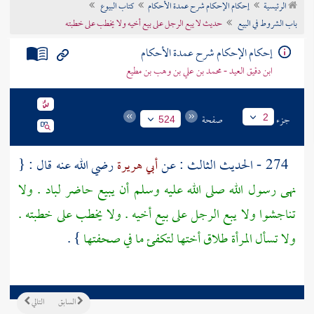
الرئيسية
إحكام الإحكام شرح عمدة الأحكام
كتاب البيوع
تراجم الأعلام
باب الشروط في البيع
حديث لا يبع الرجل على بيع أخيه ولا يخطب على خطبته
إحكام الإحكام شرح عمدة الأحكام
ابن دقيق العيد - محمد بن علي بن وهب بن مطيع
جزء
صفحة
2
524
274 - الحديث الثالث : عن
أبي هريرة
رضي الله عنه قال : {
نهى رسول الله صلى الله عليه وسلم أن يبيع حاضر لباد . ولا
تناجشوا ولا يبع الرجل على بيع أخيه . ولا يخطب على خطبته .
ولا تسأل المرأة طلاق أختها لتكفئ ما في صحفتها
} .
السابق
التالي