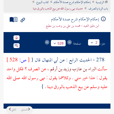
الرئيسية
إحكام الإحكام شرح عمدة الأحكام
كتاب البيوع
تراجم الأعلام
باب الربا والصرف
حديث نهى رسول الله عن بيع الذهب بالورق دينا
إحكام الإحكام شرح عمدة الأحكام
ابن دقيق العيد - محمد بن علي بن وهب بن مطيع
جزء
صفحة
2
528
278 - الحديث الرابع : عن
أبي المنهال
قال {
[
ص:
528 ]
سألت
البراء بن عازب
وزيد بن أرقم
، عن الصرف ؟ فكل واحد
يقول : هذا خير مني . وكلاهما يقول : نهى رسول الله صلى الله
عليه وسلم عن بيع الذهب بالورق دينا .
}
السابق
التالي