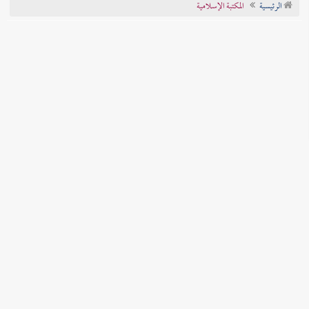
الرئيسية
المكتبة الإسلامية
تراجم الأعلام