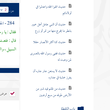
أولادكم
جزء
2
حديث أن النبي عامل أهل خيبر
بشطر ما يخرج منها من تمر أو زرع
284 - الحديث الخامس : عن
حديث كنا أكثر الأنصار حقلا
فقال : يا ر
قال : فتصدق
حديث قضى رسول الله بالعمرى
السبيل ، وا
لمن وهبت له
حديث لا يمنعن جار جاره أن
يغرز خشبة في جداره
حديث من ظلم قيد شبر من
الأرض طوقه من سبع أرضين
عرض ال
باب اللقطة
باب الوصايا