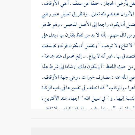
لنقل بأرض
الحجاز
، خلفا عن سلف . أعني الأوقاف .
أموال عندهم لله تعالى . وانظر إلى تعليل
عمر
رضي
يحتمل أن يكون راجعا إلى الأصل المحبس . وهو ظاهر
من قال منهم : بأنه لا بد من لفظ يقترن بها ، يدل على
 " لا تباع ولا توهب " ويحتمل أن يكون قوله وتصدقت
دق بها ، غير أنه لا يباع . .. إلخ محمول عند جماعة -
ن حيث اللفظ : أن يكون ذلك إرشادا إلى شرط هذا
ي الله عنه : مصارف خيرات ، وهي جهة الأوقاف .
هرا ، والرقاب " قد اختلف في تفسيرها في باب الزكاة
بة إليها . و " في سبيل الله " الجهاد عند الأكثرين ،
" والضيف " من نزل بقوم ، والمراد : قراه ، ولا تقتضي
. وفيه دليل على المسامحة في بعضها ، حيث علق الأكل
ت المال : اتخذته أصلا .