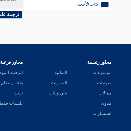
كتاب الأشربة
ترجمة علم
كتاب اللباس
كتاب الجهاد
كتاب العتق
محاور رئيسية
محاور فرعية
موسوعات
المكتبة
الرحمة المهد
صوتيات
المواريث
واحة رمضان
مقالات
بنين وبنات
نسك
فتاوى
للشباب فقط
استشارات