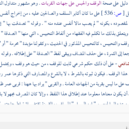
دليل على صحة
الوقف والحبس على جهات القربات
. وهو مشهور متداول ا
يل
[
ص:
536 ]
على ما كان أكابر السلف والصالحين عليه ، من إخراج أنفس ال
ه لمقصوده ، بكونه " لم يصب مالا أنفس عنده منه " . وقوله " تصدقت بها " 
ويتعلق بذلك ما تكلم فيه الفقهاء من ألفاظ التحبيس ، التي منها " الصدقة " و
وقف والتحبيس ، كالتحبيس المذكور في الحديث ، وكقولنا مؤبدة " محرمة " أو
جعا إلى الثمرة ، على حذف المضاف ويبقى لفظ " الصدقة " على إطلاقه . وقوله فتص
شافعي
- على أن ذلك حكم شرعي ثابت للوقف ، من حيث هو وقف ، ويحتمل م
ي هذا الوقف . فيكون ثبوته بالشرط ، لا بالشرع والمصارف التي ذكرها
عمر
رض
 على ما ليس بقربة من الجهات العامة . والقربى " يراد بها ههنا : قربى
عمر
ظا
 أن يكون معناها معلوما عند إطلاق هذا اللفظ ، وإلا كان المصرف مجهولا بالنس
 عده إلى الحج . و " ابن السبيل " المسافر ، والقرينة تقتضي اشتراط حاجته . 
تخصيصه بالفقر . وفي الحديث : دليل على جواز
الشروط في الوقف
، واتباعها 
روف ، وهو غير منضبط . وقوله " غير متأثل " أي : متخذ أصل مال ، يقال : تأثل
ية