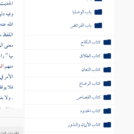
الحديث 
باب الفرائض
وفيه دل
الله عن
كتاب النكاح
اللفظ ، 
كتاب الطلاق
معنى ال
بها " را
كتاب اللعان
منهم
ال
كتاب الرضاع
الأمر ف
كتاب القصاص
فلا يوقف
. ولا بد
كتاب الحدود
ومنهم من
كتاب الأيمان والنذور
القرينة 
كتاب الأطعمة
على المع
الخدمات العلم