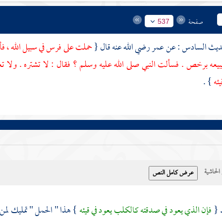
صفحة
537
عمر
رضي الله عنه قال {
حملت على فرس في سبيل الله ، ف
بيعه برخص . فسألت النبي صلى الله عليه وسلم ؟ فقال : لا تشتره . ولا ت
يئه
} .
حاشية
 {
فإن الذي يعود في صدقته كالكلب يعود في قيئه
} هذا " الحمل " تمليك لمن