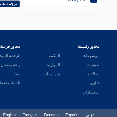
كتاب الأشربة
وأجاز
أ
ترجمة علم
منع رجوع
كتاب اللباس
كتاب الجهاد
كتاب العتق
محاور رئيسية
محاور فرعية
موسوعات
المكتبة
الرحمة المهد
صوتيات
المواريث
واحة رمضان
مقالات
بنين وبنات
نسك
فتاوى
للشباب فقط
استشارات
عربي
Español
Deutsch
Français
English