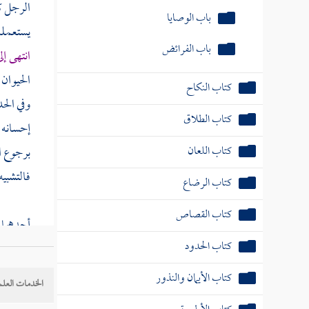
الرجل كا
باب الفرائض
يستعمله 
انتهى إل
كتاب النكاح
الحيوان 
كتاب الطلاق
وفي الح
إحسانه إ
كتاب اللعان
برجوع ال
كتاب الرضاع
فالتشبيه
كتاب القصاص
كتاب الحدود
أحدهما :
كتاب الأيمان والنذور
والثاني 
الخدمات العلم
كتاب الأطعمة