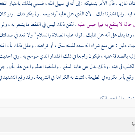
ن غازيا . فآل الأمر بتمليكه : إلى أنه في سبيل الله ، فسمي بذلك باعتبار المق
فيه . وإنما اخترنا ذلك ; لأن الذي حمل عليه أراد بيعه . ولم ينكر ذلك . ولو كان 
ى حالة لا ينتفع به فيما حبس عليه
. لكن ذلك ليس في اللفظ ما يشعر به ، ولو
، ومما يدل على أنه حمل تمليك : قوله عليه الصلاة والسلام " ولا تعد في صدقتك 
ديث دليل : على منع شراء الصدقة للمتصدق ، أو كراهته . وعلل ذلك بأن المت
ليه بالصدقة عليه ، فيكون راجعا في ذلك المقدار الذي سومح به . وفي الحديث
كلب في قيئه . وذلك يدل على غاية التنفير . والحنفية اعتذروا عن هذا بأن رج
 وقع بأمر مكروه في الطبيعة ، لتثبت به الكراهة في الشريعة . وقد وقع التشديد ف
 تشبيه الراجع بالكلب .
: تشبيه المرجوع فيه بالقيء .
ية