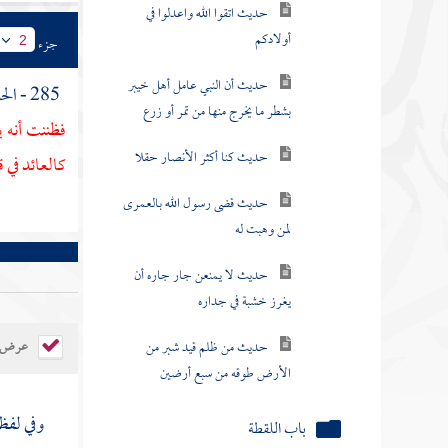
أولادكم
جزء
2
حديث أن النبي عامل أهل خيبر
بشطر ما يخرج منها من تمر أو زرع
285 - الحديث السادس : عن
حديث كنا أكثر الأنصار حقلا
فظننت أنه ي
كالعائد في ق
حديث قضى رسول الله بالعمرى
لمن وهبت له
حديث لا يمنعن جار جاره أن
يغرز خشبة في جداره
حديث من ظلم قيد شبر من
الأرض طوقه من سبع أرضين
عرض ال
باب اللقطة
وفي لفظ
باب الوصايا