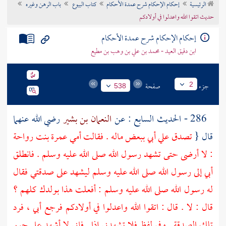
الرئيسية
إحكام الإحكام شرح عمدة الأحكام
كتاب البيوع
باب الرهن وغيره
تراجم الأعلام
حديث اتقوا الله واعدلوا في أولادكم
إحكام الإحكام شرح عمدة الأحكام
ابن دقيق العيد - محمد بن علي بن وهب بن مطيع
جزء
صفحة
2
538
286 - الحديث السابع : عن
النعمان بن بشير
رضي الله عنهما
قال {
تصدق علي أبي ببعض ماله . فقالت أمي
عمرة بنت رواحة
: لا أرضى حتى تشهد رسول الله صلى الله عليه وسلم . فانطلق
أبي إلى رسول الله صلى الله عليه وسلم ليشهد على صدقتي فقال
له رسول الله صلى الله عليه وسلم : أفعلت هذا بولدك كلهم ؟
قال : لا . قال : اتقوا الله واعدلوا في أولادكم فرجع أبي ، فرد
تلك الصدقة . وفي لفظ فلا تشهدني إذا . فإني لا أشهد على جور