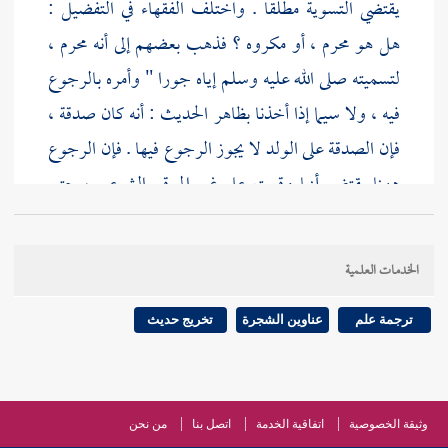
يقتضي التسوية مطلقا . واختلف الفقهاء في التفضيل :
هل هو محرم ، أو مكروه ؟ فذهب بعضهم إلى أنه محرم ،
لتسميته صلى الله عليه وسلم إياه جورا " وأمره بالرجوع
فيه ، ولا سيما إذا أخذنا بظاهر الحديث : أنه كان صدقة ،
فإن الصدقة على الولد لا يجوز الرجوع فيها . فإن الرجوع
ههنا يقتضي أنها وقعت على غير الموقع الشرعي ، حتى
نقضت بعد لزومها . ومذهب
الشافعي
ومالك
: أن هذا
التفضيل مكروه لا غير ، وربما استدل على ذلك بالرواية
الخدمات العلمية
التي قيل فيها أشهد على هذا غيري " فإنها تقتضي إباحة
إشهاد الغير ، ولا يباح إشهاد الغير إلا على أمر جائز .
ترجمة علم
عناوين الشجرة
تخريج حديث
ويكون امتناع النبي صلى الله عليه وسلم من
[
ص:
539
]
الشهادة على وجه التنزه . وليس هذا بالقوي عندي ;
لأن الصيغة وإن كان ظاهرها الإذن - إلا أنها مشعرة
وثيقة الخصوصية
اتفاقية الخدمة
اتصل بنا
من نحن