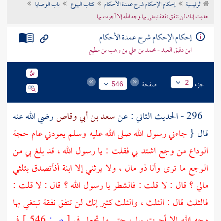
الرئيسية
إحكام الإحكام شرح عمدة الأحكام
كتاب البيوع
باب الوصايا
تراجم الأعلام
حديث إنك لن تنفق نفقة تبتغي بها وجه الله إلا أجرت بها
إحكام الإحكام شرح عمدة الأحكام
ابن دقيق العيد - محمد بن علي بن وهب بن مطيع
جزء
صفحة
2
546
296 - الحديث الثاني : عن
سعد بن أبي وقاص
رضي الله عنه
قال {
جاءني رسول الله صلى الله عليه وسلم يعودني عام حجة
الوداع من وجع اشتد بي فقلت : يا رسول الله ، قد بلغ بي من
الوجع ما ترى وأنا ذو مال ، ولا يرثني إلا ابنة أفأتصدق بثلثي
مالي ؟ قال : لا قلت : فالشطر يا رسول الله ؟ قال : لا قلت :
فالثلث قال : الثلث ، والثلث كثير إنك لن تنفق نفقة تبتغي بها
وجه الله إلا أجرت بها ، حتى ما تجعل في
[
ص:
546 ]
في