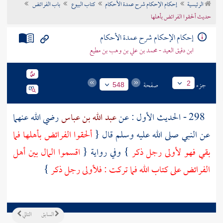
الرئيسية
إحكام الإحكام شرح عمدة الأحكام
كتاب البيوع
باب الفرائض
تراجم الأعلام
حديث ألحقوا الفرائض بأهلها
إحكام الإحكام شرح عمدة الأحكام
ابن دقيق العيد - محمد بن علي بن وهب بن مطيع
جزء
صفحة
2
548
298 - الحديث الأول : عن
عبد الله بن عباس
رضي الله عنهما
عن النبي صلى الله عليه وسلم قال {
ألحقوا الفرائض بأهلها فما
بقي فهو لأولى رجل ذكر
} وفي رواية {
اقسموا المال بين أهل
الفرائض على كتاب الله فما تركت : فلأولى رجل ذكر
}
السابق
التالي