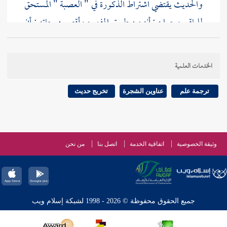
والحديث يقتضي اشتراط الذكورة في " العصبة " المستحق
للباقي وجوابه : أنه من طريق المفهوم وأقصى درجاته : أن
يكون له عموم فيخص بالحديث الدال على ذلك الحكم
وأعني : أن " الأخوات " عصبات البنات
الخدمات العلمية
ترجمة علم
عناوين الشجرة
تخريج حديث
وثيقة الخصوصية
اتفاقية الخدمة
اتصل بنا
من نحن
جميع الحقوق محفوظة © 2026 - 1998 لشبكة إسلام ويب