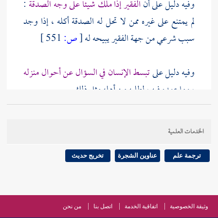
وفيه دليل على أن
الفقير إذا ملك شيئا على وجه الصدقة
:
لم يمتنع على غيره ممن لا تحل له الصدقة أكله ، إذا وجد
سبب شرعي من جهة الفقير يبيحه له
[
ص:
551 ]
وفيه دليل على
تبسط الإنسان في السؤال عن أحوال منزله
، وما عهده فيه ، لطلبه من أهله مثل ذلك .
وفيه دليل على
حصر " الولاء " للمعتق
وقد تكلمنا عليه
الخدمات العلمية
فيما مضى
ترجمة علم
عناوين الشجرة
تخريج حديث
وثيقة الخصوصية
اتفاقية الخدمة
اتصل بنا
من نحن