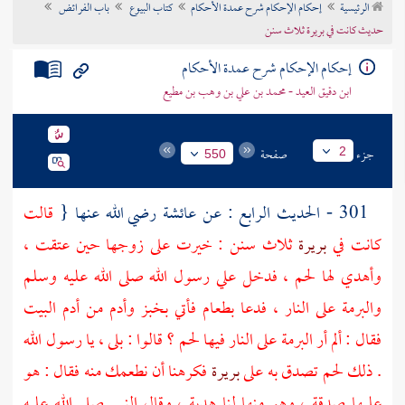
الرئيسية
إحكام الإحكام شرح عمدة الأحكام
كتاب البيوع
باب الفرائض
تراجم الأعلام
حديث كانت في بريرة ثلاث سنن
إحكام الإحكام شرح عمدة الأحكام
ابن دقيق العيد - محمد بن علي بن وهب بن مطيع
جزء
صفحة
2
550
301 - الحديث الرابع : عن
عائشة
رضي الله عنها {
قالت
كانت في
بريرة
ثلاث سنن : خيرت على زوجها حين عتقت ،
وأهدي لها لحم ، فدخل علي رسول الله صلى الله عليه وسلم
والبرمة على النار ، فدعا بطعام فأتي بخبز وأدم من أدم البيت
فقال : ألم أر البرمة على النار فيها لحم ؟ قالوا : بلى ، يا رسول الله
. ذلك لحم تصدق به على
بريرة
فكرهنا أن نطعمك منه فقال : هو
عليها صدقة ، وهو منها لنا هدية ، وقال النبي صلى الله عليه