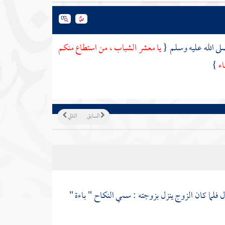
صلى الله عليه وسلم {
يا معشر الشباب ، من استطاع منكم
اء
}
السابق
التالي
زل فلما كان الزوج ينزل بزوجته : سمي النكاح " باءة "