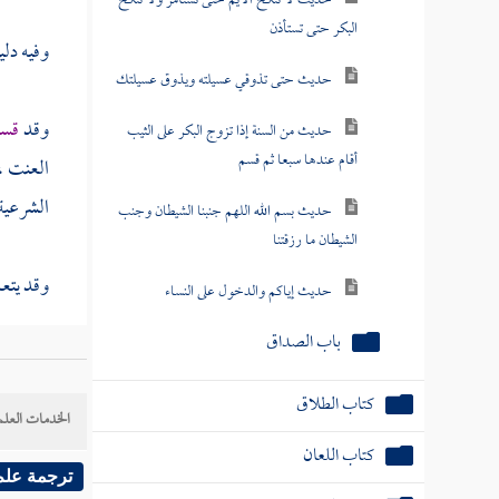
حديث لا تنكح الأيم حتى تستأمر ولا تنكح
البكر حتى تستأذن
وفيه دلي
حديث حتى تذوقي عسيلته ويذوق عسيلتك
وقد
قسم
حديث من السنة إذا تزوج البكر على الثيب
أقام عندها سبعا ثم قسم
العنت ،
الشرعية 
حديث بسم الله اللهم جنبنا الشيطان وجنب
الشيطان ما رزقتنا
وقد يتع
حديث إياكم والدخول على النساء
باب الصداق
وقوله ع
تكون عل
كتاب الطلاق
الخدمات العلم
المعارض
كتاب اللعان
الداعي .
ترجمة علم