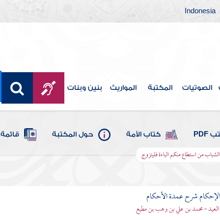
Indonesia
الصوتيات
المكتبة
المواريث
بنين وبنات
 PDF
كتاب الأمة
حول المكتبة
قائمة 
لشباب من استطاع منكم الباءة فليتزوج
لإحكام شرح عمدة الأحكام
 العيد - محمد بن علي بن وهب بن مطيع