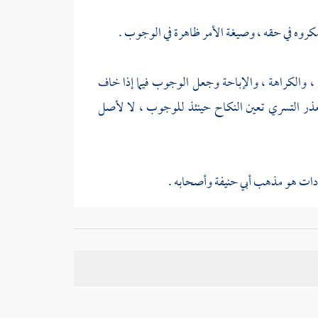
اح مكروه في حقه ، وصيغة الأمر ظاهرة في الوجوب .
، والكراهة ، والإباحة وجعل الوجوب فيما إذا خاف
ن تعذر التسري تعين النكاح حينئذ للوجوب ، لا لأصل
ادات هو مذهب
أبي حنيفة
وأصحابه .
ن " أفعل " فيه مما استعمل لغير المبالغة والثاني : أن
هوة ، والداعي إلى النكاح وبعد النكاح : يضعف هذا
 ضعف الداعي إلى وقوعه - أندر من وقوعه مع وجود
ل ، تقوى بقوتها ، وتضعف بضعفها .