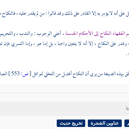
ل على أنه لا يؤمر به إلا القادر على ذلك وقد قالوا : من لم يقدر عليه ، فالنك
 الفقهاء النكاح إلى الأحكام الخمسة
، أعني الوجوب : والندب ، والتحريم 
 وقدر على النكاح ، إلا أنه لا يتعين واجبا ، بل إما هو ، وإما التسري فإ
.
لق بهذه الصيغة من يرى أن النكاح أفضل من التخلي لنوافل
[
ص:
553 ]
العب
ليه السلام {
فإنه أغض للبصر وأحصن للفرج
} يحتمل أمرين أحدهما : أن تكو
ى بابها ، فإن التقوى سبب لغض البصر ، وتحصين الفرج وفي معارضتها : الش
ية
 فيكون أغض للبصر ، وأحصن للفرج مما إذا لم يكن فإن وقوع الفعل - مع
 والحوالة على الصوم لما فيه كسر الشهوة فإن شهوة النكاح تابعة لشهوة الأك
عناوين الشجرة
تخريج حديث