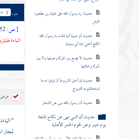
حديث رد رسول الله على عثمان بن مظعون
جزء
2
التبتل
[
ص:
552 ]
حديث أم حبيبة أنها قالت يا رسول الله
الباءة فليت
انكح أختي ابنة أبي سفيان
حديث لا يجمع بين المرأة وعمتها ولا بين
المرأة وخالتها
حديث إن أحق الشروط أن توفوا به ما
استحللتم به الفروج
عرض ال
حديث أن رسول الله نهى عن الشغار
حديث أن النبي نهى عن نكاح المتعة
" الباءة
يوم خيبر وعن لحوم الحمر الأهلية
لمجاز ال