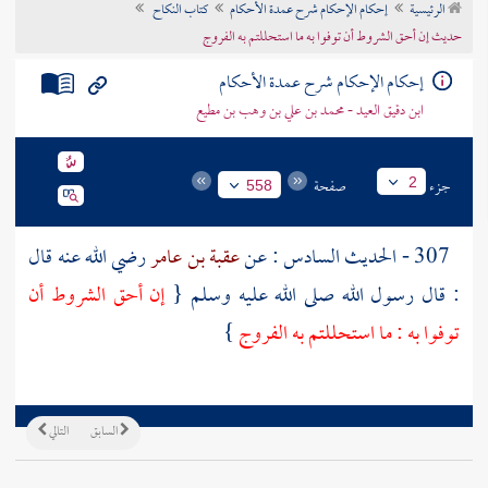
الرئيسية
إحكام الإحكام شرح عمدة الأحكام
كتاب النكاح
تراجم الأعلام
حديث إن أحق الشروط أن توفوا به ما استحللتم به الفروج
إحكام الإحكام شرح عمدة الأحكام
ابن دقيق العيد - محمد بن علي بن وهب بن مطيع
جزء
صفحة
2
558
307 - الحديث السادس : عن
عقبة بن عامر
رضي الله عنه قال
: قال رسول الله صلى الله عليه وسلم {
إن أحق الشروط أن
توفوا به : ما استحللتم به الفروج
}
السابق
التالي