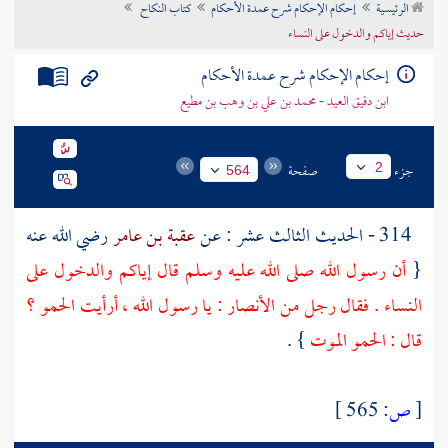
الرئيسية
إحكام الإحكام شرح عمدة الأحكام
كتاب النكاح
تراجم الأعلام
حديث إياكم والدخول على النساء
إحكام الإحكام شرح عمدة الأحكام
ابن دقيق العيد - محمد بن علي بن وهب بن مطيع
جزء
صفحة
2
564
314 - الحديث الثالث عشر : عن
عقبة بن عامر
رضي الله عنه
{
أن رسول الله صلى الله عليه وسلم قال إياكم والدخول على
النساء . فقال رجل من الأنصار : يا رسول الله ، أرأيت الحمو ؟
قال : الحمو الموت
} .
[
ص:
565 ]