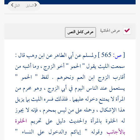
السابق
التالي
عرض الحاشية
[
ص:
565 ]
ولمسلم
عن
أبي الطاهر
عن
ابن وهب
قال :
سمعت
الليث
يقول " الحمو " أخو الزوج ، وما أشبه من
أقارب الزوج ابن العم ونحوهم . لفظ " الحمو "
يستعمل عند الناس اليوم في أبي الزوج ، وهو محرم من
المرأة لا يمتنع دخوله عليهما . فلذلك فسره
الليث
بما يزيل
هذا الإشكال ، وحمله على من ليس بمحرم ، فإنه لا يجوز
له الخلوة بالمرأة والحديث دليل على تحريم
الخلوة
بالأجانب
وقوله " إياكم والدخول على النساء "