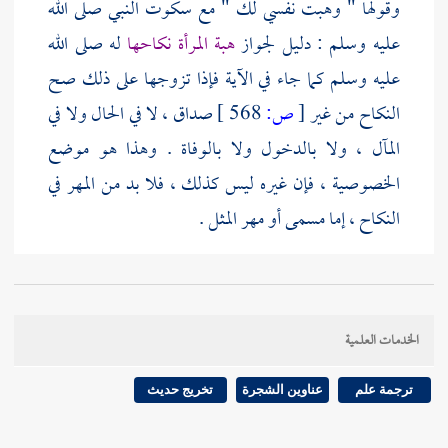
وقولها " وهبت نفسي لك " مع سكوت النبي صلى الله
عليه وسلم : دليل لجواز
هبة المرأة نكاحها
له صلى الله
عليه وسلم كما جاء في الآية فإذا تزوجها على ذلك صح
النكاح من غير
[
ص:
568 ]
صداق ، لا في الحال ولا في
المآل ، ولا بالدخول ولا بالوفاة . وهذا هو موضع
الخصوصية ، فإن غيره ليس كذلك ، فلا بد من المهر في
النكاح ، إما مسمى أو مهر المثل .
واستدل به من أجاز من الشافعية انعقاد نكاحه صلى الله
عليه وسلم بلفظ " الهبة " ومنهم من منعه إلا بلفظ
الخدمات العلمية
النكاح " أو التزويج " كغيره .
ترجمة علم
عناوين الشجرة
تخريج حديث