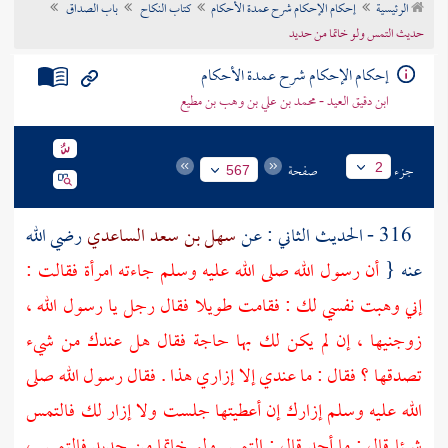
الرئيسية
إحكام الإحكام شرح عمدة الأحكام
كتاب النكاح
باب الصداق
تراجم الأعلام
حديث التمس ولو خاتما من حديد
إحكام الإحكام شرح عمدة الأحكام
ابن دقيق العيد - محمد بن علي بن وهب بن مطيع
جزء
صفحة
2
567
316 - الحديث الثاني : عن
سهل بن سعد الساعدي
رضي الله
عنه {
أن رسول الله صلى الله عليه وسلم جاءته امرأة فقالت :
إني وهبت نفسي لك : فقامت طويلا فقال رجل يا رسول الله ،
زوجنيها ، إن لم يكن لك بها حاجة فقال هل عندك من شيء
تصدقها ؟ فقال : ما عندي إلا إزاري هذا . فقال رسول الله صلى
الله عليه وسلم إزارك إن أعطيتها جلست ولا إزار لك فالتمس
شيئا قال : ما أجد قال : التمس ولو خاتما من حديد فالتمس ،