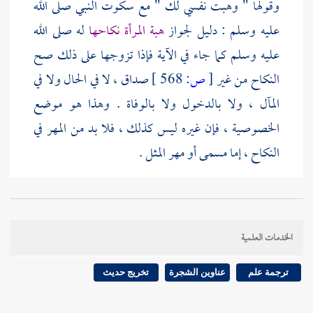
وقولها " وهبت نفسي لك " مع سكوت النبي صلى الله
عليه وسلم : دليل لجواز
هبة المرأة نكاحها
له صلى الله
عليه وسلم كما جاء في الآية فإذا تزوجها على ذلك صح
النكاح من غير
[
ص:
568 ]
صداق ، لا في الحال ولا في
المآل ، ولا بالدخول ولا بالوفاة . وهذا هو موضع
الخصوصية ، فإن غيره ليس كذلك ، فلا بد من المهر في
النكاح ، إما مسمى أو مهر المثل .
واستدل به من أجاز من الشافعية انعقاد نكاحه صلى الله
عليه وسلم بلفظ " الهبة " ومنهم من منعه إلا بلفظ
الخدمات العلمية
النكاح " أو التزويج " كغيره .
ترجمة علم
عناوين الشجرة
تخريج حديث