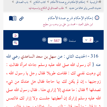
الرئيسية
إحكام الإحكام شرح عمدة الأحكام
كتاب النكاح
باب الصداق
تراجم الأعلام
حديث التمس ولو خاتما من حديد
طلب الصداق في النكاح وتسميته فيه
إحكام الإحكام شرح عمدة الأحكام
ابن دقيق العيد - محمد بن علي بن وهب بن مطيع
جزء
صفحة
2
567
316 - الحديث الثاني : عن
سهل بن سعد الساعدي
رضي الله
عنه {
أن رسول الله صلى الله عليه وسلم جاءته امرأة فقالت :
إني وهبت نفسي لك : فقامت طويلا فقال رجل يا رسول الله ،
زوجنيها ، إن لم يكن لك بها حاجة فقال هل عندك من شيء
تصدقها ؟ فقال : ما عندي إلا إزاري هذا . فقال رسول الله صلى
الله عليه وسلم إزارك إن أعطيتها جلست ولا إزار لك فالتمس
شيئا قال : ما أجد قال : التمس ولو خاتما من حديد فالتمس ،