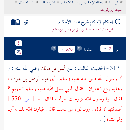
الرئيسية
إحكام الإحكام شرح عمدة الأحكام
كتاب النكاح
باب الصداق
تراجم الأعلام
حديث أولم ولو بشاة
إحكام الإحكام شرح عمدة الأحكام
ابن دقيق العيد - محمد بن علي بن وهب بن مطيع
جزء
صفحة
2
570
317 - الحديث الثالث : عن
أنس بن مالك
رضي الله عنه : {
أن رسول الله صلى الله عليه وسلم رأى
عبد الرحمن بن عوف
،
وعليه ردع زعفران . فقال النبي صلى الله عليه وسلم : مهيم ؟
فقال : يا رسول الله تزوجت امرأة ، فقال : ما
[
ص:
570 ]
أصدقتها ؟ قال : وزن نواة من ذهب قال : فبارك الله لك ، أولم
ولو بشاة
} .