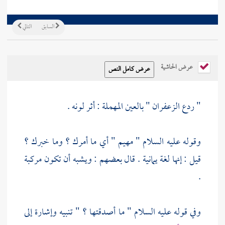
السابق
التالي
عرض الحاشية
" ردع الزعفران " بالعين المهملة : أثر لونه .
وقوله عليه السلام " مهيم " أي ما أمرك ؟ وما خبرك ؟
قيل : إنها لغة يمانية . قال بعضهم : ويشبه أن تكون مركبة
.
وفي قوله عليه السلام " ما أصدقتها ؟ " تنبيه وإشارة إلى