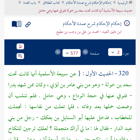
الرئيسية
إحكام الإحكام شرح عمدة الأحكام
كتاب الطلاق
باب العدة
تراجم الأعلام
حديث سبيعة الأسلمية أنها كانت تحت سعد بن خولة فتوفي عنها وهي حامل
إحكام الإحكام شرح عمدة الأحكام
ابن دقيق العيد - محمد بن علي بن وهب بن مطيع
جزء
صفحة
2
577
320 - الحديث الأول : {
عن
سبيعة الأسلمية
أنها كانت تحت
سعد بن خولة
- وهو من
بني عامر بن لؤي
، وكان ممن شهد
بدرا
- فتوفي عنها في حجة الوداع ، وهي حامل . فلم تنشب أن
وضعت حملها بعد وفاته ، فلما تعلت من نفاسها : تجملت
للخطاب ، فدخل عليها
أبو السنابل بن بعكك
- رجل من
بني
عبد الدار
- فقال لها : ما لي أراك متجملة ؟ لعلك ترجين للنكاح
، والله ما أنت بناكح حتى يمر عليك أربعة أشهر وعشر . قالت