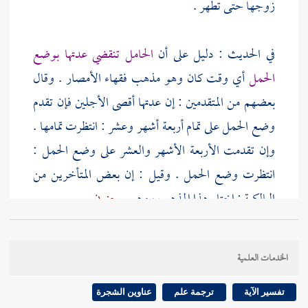
زوجها حتى تطهر .
في الحديث : دليل على أن
الحامل تنقضي عدتها بوضع
الحمل
أي وقت كان وهو مذهب فقهاء الأمصار . وقال
بعضهم من المتقدمين : إن عدتها أقصى الأجلين فإن تقدم
وضع الحمل على تمام أربعة أشهر وعشر : انتظرت تمامها .
وإن تقدمت الأربعة الأشهر والعشر على وضع الحمل :
انتظرت وضع الحمل . وقيل : إن بعض المتأخرين من
المالكية : اختار هذا المذهب ، وهو
سحنون
.
وسبب الخلاف : تعارض عموم قوله تعالى {
والذين
الخدمات العلمية
يتوفون منكم
} مع قوله تعالى {
وأولات الأحمال أجلهن
أن يضعن حملهن
} فإن كل واحدة من الآيتين عام من
تفسير الآية
ترجمة علم
عناوين الشجرة