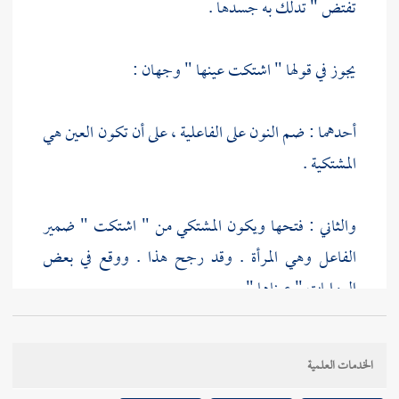
تفتض " تدلك به جسدها .
يجوز في قولها " اشتكت عينها " وجهان :
أحدهما : ضم النون على الفاعلية ، على أن تكون العين هي
المشتكية .
والثاني : فتحها ويكون المشتكي من " اشتكت " ضمير
الفاعل وهي المرأة . وقد رجح هذا . ووقع في بعض
الروايات " عيناها " .
وقولها " أفنكحلها " بضم الحاء . وقوله عليه السلام " لا
الخدمات العلمية
" يقتضي المنع من
الكحل للحادة
، وإطلاقه يقتضي : أن