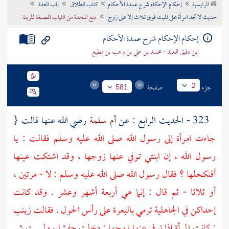
الرئيسية
إحكام الإحكام شرح عمدة الأحكام
كتاب الطلاق
باب العدة
تراجم الأعلام
حديث لا تحد امرأة على الميت فوق ثلاث إلا على زوج
منع المحدة من الثياب المصبغة للزينة
إحكام الإحكام شرح عمدة الأحكام
ابن دقيق العيد - محمد بن علي بن وهب بن مطيع
جزء
صفحة
2
581
323 - الحديث الرابع : عن
أم سلمة
رضي الله عنها قالت {
جاءت امرأة إلى رسول الله صلى الله عليه وسلم فقالت : يا
رسول الله ، إن ابنتي توفي عنها زوجها ، وقد اشتكت عينها
أفنكحلها ؟ فقال رسول الله صلى الله عليه وسلم : لا - مرتين ،
أو ثلاثا - ثم قال : إنما هي أربعة أشهر وعشر . وقد كانت
إحداكن في الجاهلية ترمي بالبعرة على رأس الحول . فقالت
زينب
: كانت المرأة إذا توفي عنها زوجها : دخلت حفشا ، ولبست شر