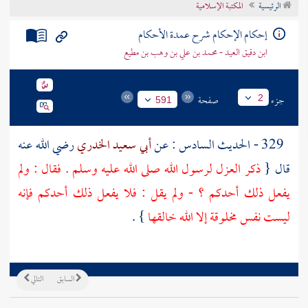
الرئيسية
المكتبة الإسلامية
تراجم الأعلام
إحكام الإحكام شرح عمدة الأحكام
ابن دقيق العيد - محمد بن علي بن وهب بن مطيع
جزء
صفحة
2
591
329 - الحديث السادس : عن
أبي سعيد الخدري
رضي الله عنه
قال {
ذكر العزل لرسول الله صلى الله عليه وسلم . فقال : ولم
يفعل ذلك أحدكم ؟ - ولم يقل : فلا يفعل ذلك أحدكم فإنه
ليست نفس مخلوقة إلا الله خالقها
} .
السابق
التالي