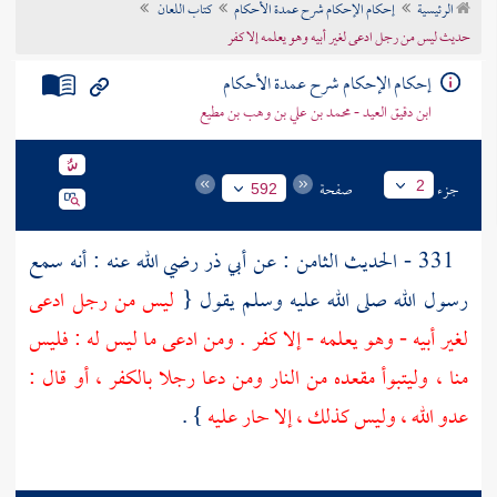
الرئيسية
إحكام الإحكام شرح عمدة الأحكام
كتاب اللعان
تراجم الأعلام
حديث ليس من رجل ادعى لغير أبيه وهو يعلمه إلا كفر
إحكام الإحكام شرح عمدة الأحكام
ابن دقيق العيد - محمد بن علي بن وهب بن مطيع
جزء
صفحة
2
592
331 - الحديث الثامن : عن
أبي ذر
رضي الله عنه : أنه سمع
رسول الله صلى الله عليه وسلم يقول {
ليس من رجل ادعى
لغير أبيه - وهو يعلمه - إلا كفر . ومن ادعى ما ليس له : فليس
منا ، وليتبوأ مقعده من النار ومن دعا رجلا بالكفر ، أو قال :
عدو الله ، وليس كذلك ، إلا حار عليه
} .