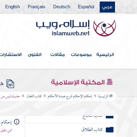
فهرس الكتاب
عربي
Español
Deutsch
Français
English
كتاب الطهارة
كتاب الصلاة
كتاب الجنائز
الرئيسية
موسوعات
مقالات
الفتوى
الاستشارات
كتاب الزكاة
كتاب الصيام
المكتبة الإسلامية
كتب
كتاب الحج
الرئيسية
إحكام الإحكام شرح عمدة الأحكام
كتاب اللعان
حديث ليس من رجل
كتاب البيوع
كتاب النكاح
إحكام ا
كتاب الطلاق
ابن دقيق