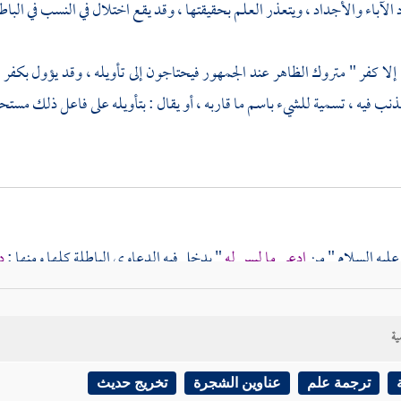
 الآباء والأجداد ، ويتعذر العلم بحقيقتها ، وقد يقع اختلال في النسب في البا
إلا كفر " متروك الظاهر عند الجمهور فيحتاجون إلى تأويله ، وقد يؤول بكفر ال
نب فيه ، تسمية للشيء باسم ما قاربه ، أو يقال : بتأويله على فاعل ذلك مستحل
عليه السلام " من
ادعى ما ليس له
" يدخل فيه الدعاوى الباطلة كلها ومنها :
د
ما قال " فليتبوأ مقعده من النار " اقتضى ذلك تعيين دخوله النار ; لأن التخيي
ية
 إن هذا الحديث يدخل تحته ما ذكره بعض الفقهاء في الدعاوى ، من نص
ترجمة علم
عناوين الشجرة
تخريج حديث