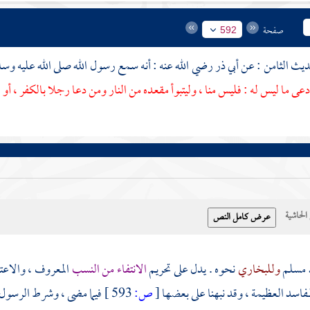
صفحة
592
أبي ذر
رضي الله عنه : أنه سمع رسول الله صلى الله عليه وس
دعى ما ليس له : فليس منا ، وليتبوأ مقعده من النار ومن دعا رجلا بالكفر ، أو
حاشية
مسلم
وللبخاري
نحوه . يدل على تحريم
الانتفاء من النسب
المعروف ، والاعتز
مفاسد العظيمة ، وقد نبهنا على بعضها
[
ص:
593 ]
فيما مضى ، وشرط الرسول 