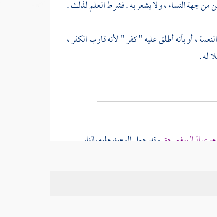
طن من جهة النساء ، ولا يشعر به . فشرط العلم لذلك .
نعمة ، أو بأنه أطلق عليه " كفر " لأنه قارب الكفر ،
ا له .
عوى المال بغير حق
وقد جعل الوعيد عليه بالنار
ر في الأوصاف فقط يشعر بثبوت الأصل .
ب مسخر يدعي في بعض الصور ، حفظا لرسم الدعوى