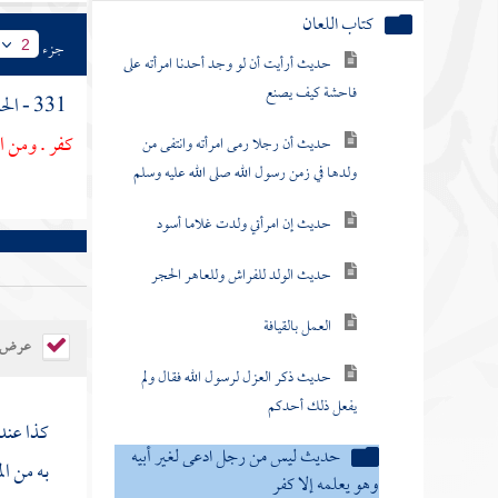
كتاب اللعان
جزء
2
حديث أرأيت أن لو وجد أحدنا امرأته على
فاحشة كيف يصنع
331 - الحديث الثامن : عن
كفر . ومن ا
حديث أن رجلا رمى امرأته وانتفى من
ولدها في زمن رسول الله صلى الله عليه وسلم
حديث إن امرأتي ولدت غلاما أسود
حديث الولد للفراش وللعاهر الحجر
العمل بالقيافة
عرض ال
حديث ذكر العزل لرسول الله فقال ولم
يفعل ذلك أحدكم
كذا عند
حديث ليس من رجل ادعى لغير أبيه
به من ال
وهو يعلمه إلا كفر