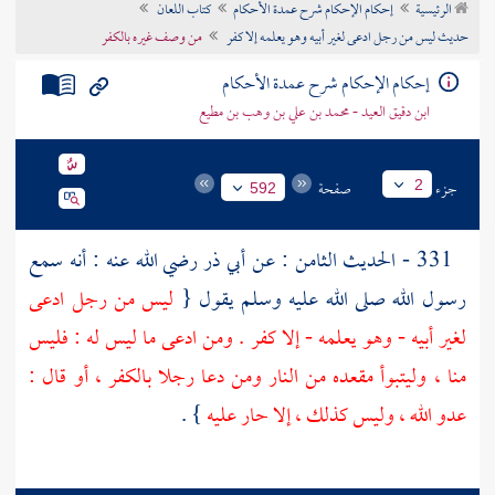
الرئيسية
إحكام الإحكام شرح عمدة الأحكام
كتاب اللعان
تراجم الأعلام
حديث ليس من رجل ادعى لغير أبيه وهو يعلمه إلا كفر
من وصف غيره بالكفر
إحكام الإحكام شرح عمدة الأحكام
ابن دقيق العيد - محمد بن علي بن وهب بن مطيع
جزء
صفحة
2
592
331 - الحديث الثامن : عن
أبي ذر
رضي الله عنه : أنه سمع
رسول الله صلى الله عليه وسلم يقول {
ليس من رجل ادعى
لغير أبيه - وهو يعلمه - إلا كفر . ومن ادعى ما ليس له : فليس
منا ، وليتبوأ مقعده من النار ومن دعا رجلا بالكفر ، أو قال :
عدو الله ، وليس كذلك ، إلا حار عليه
} .