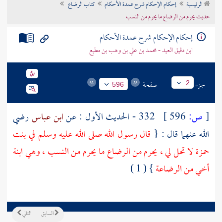
الرئيسية
إحكام الإحكام شرح عمدة الأحكام
كتاب الرضاع
تراجم الأعلام
حديث يحرم من الرضاع ما يحرم من النسب
إحكام الإحكام شرح عمدة الأحكام
ابن دقيق العيد - محمد بن علي بن وهب بن مطيع
جزء
صفحة
2
596
[
ص:
596 ]
332 - الحديث الأول : عن
ابن عباس
رضي
الله عنهما قال : {
قال رسول الله صلى الله عليه وسلم في
بنت
حمزة
لا تحل لي ، يحرم من الرضاع ما يحرم من النسب ، وهي ابنة
أخي من الرضاعة
} ( 1 )
السابق
التالي