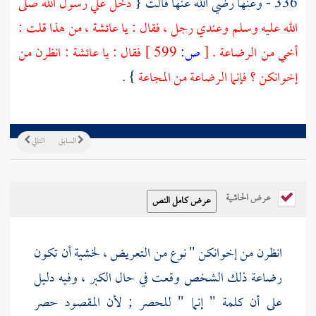
336 - وعنها رضي الله عنها قالت {
دخل علي رسول الله صلى
الله عليه وسلم وعندي رجل ، فقال : يا
عائشة
، من هذا قلت :
أخي من الرضاعة .
[
ص:
599 ]
فقال : يا
عائشة
: انظرن من
إخوانكن ؟ فإنما الرضاعة من المجاعة
} .
السابق
التالي
عرض الحاشية
انظرن من إخوانكن " نوع من التعريض ، لخشية أن تكون
رضاعة ذلك الشخص وقعت في حال الكبر ، وفيه دليل
على أن كلمة " إنما " للحصر ; لأن المقصود حصر