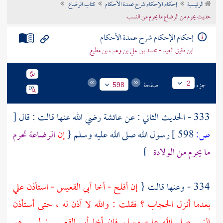
الرئيسية
إحكام الإحكام شرح عمدة الأحكام
كتاب الرضاع
تراجم الأعلام
حديث يحرم من الرضاع ما يحرم من النسب
إحكام الإحكام شرح عمدة الأحكام
ابن دقيق العيد - محمد بن علي بن وهب بن مطيع
جزء
صفحة
2
598
333 - الحديث الثاني : عن
عائشة
رضي الله عنها قالت : قال
[
ص:
598 ]
رسول الله صلى الله عليه وسلم {
إن
الرضاعة تحرم
ما يحرم من الولادة
}
334 - وعنها قالت {
إن
أفلح
- أخا
أبي القعيس
- استأذن علي
بعدما أنزل الحجاب ؟ فقلت : والله لا آذن له ، حتى أستأذن
النبي صلى الله عليه وسلم فإن أخا
أبي القعيس
: ليس هو