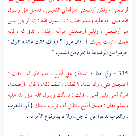
أرضعني ، ولكن أرضعتني امرأة
أبي القعيس
، فدخل علي رسول
الله صلى الله عليه وسلم فقلت : يا رسول الله : إن الرجل ليس
هو أرضعني ، ولكن أرضعتني امرأته . فقال : ائذني له ، فإنه
عمك ، تربت يمينك
} . قال
عروة
" فبذلك كانت
عائشة
تقول :
حرموا من الرضاعة ما يحرم من النسب "
335 - وفي لفظ {
استأذن علي
أفلح
، فلم آذن له . فقال :
أتحتجبين مني ، وأنا عمك ؟ فقلت : كيف ذلك ؟ قال : أرضعتك
امرأة أخي بلبن أخي ، قالت : فسألت رسول الله صلى الله عليه
وسلم فقال : صدق
أفلح
، ائذني له ، تربت يمينك
} أي افتقرت
، والعرب تدعوا على الرجل ، ولا تريد وقوع الأمر به .