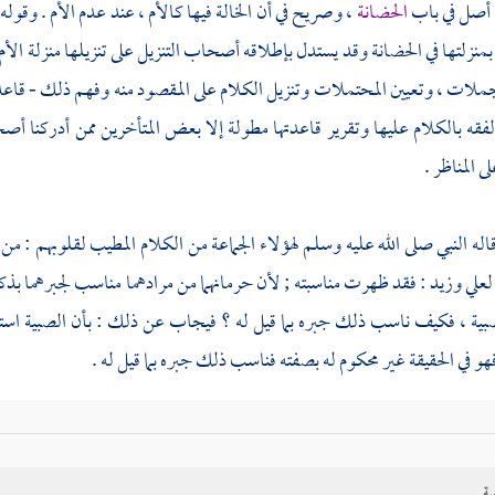
أصل في باب
الحضانة
، وصريح في أن الخالة فيها كالأم ، عند عدم الأم . وقوله
 بمنزلتها في الحضانة وقد يستدل بإطلاقه أصحاب التنزيل على تنزيلها منزلة الأم 
جملات ، وتعيين المحتملات وتنزيل الكلام على المقصود منه وفهم ذلك - قاعد
فقه بالكلام عليها وتقرير قاعدتها مطولة إلا بعض المتأخرين ممن أدركنا أص
 المناظر .
له النبي صلى الله عليه وسلم لهؤلاء الجماعة من الكلام المطيب لقلوبهم : 
لعلي
وزيد
: فقد ظهرت مناسبته ; لأن حرمانهما من مرادهما مناسب لجبرهما بذك
بية ، فكيف ناسب ذلك جبره بما قيل له ؟ فيجاب عن ذلك : بأن الصبية استح
هو في الحقيقة غير محكوم له بصفته فناسب ذلك جبره بما قيل له .
ية