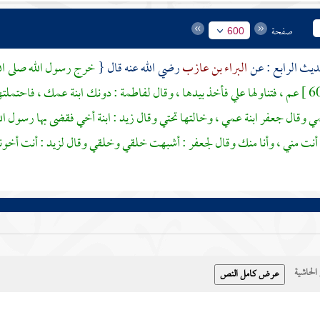
صفحة
600
البراء بن عازب
رضي الله عنه قال {
خرج رسول الله صلى الل
عم ، فتناولها علي فأخذ بيدها ، وقال
لفاطمة
: دونك ابنة عمك ، فاحتملته
مي وقال
جعفر
ابنة عمي ، وخالتها تحتي وقال
زيد
: ابنة أخي فقضى بها رسول الله
أنت مني ، وأنا منك وقال
لجعفر
: أشبهت خلقي وخلقي وقال
لزيد
: أنت أخونا
حاشية