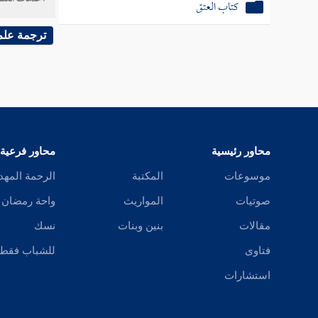
كتاب العتق
ترجمة علم
محاور رئيسية
محاور فرعية
موسوعات
المكتبة
الرحمة المهد
صوتيات
المواريث
واحة رمضان
مقالات
بنين وبنات
نسك
فتاوى
للشباب فقط
استشارات