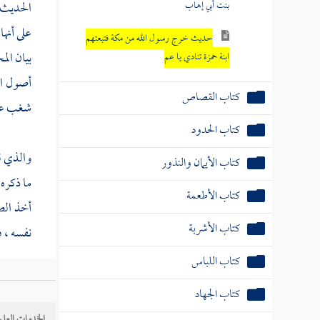
بنت أبي إهاب
الحديث 
على أنها
حديث خرج رسول الله من مكة فتبعتهم
بيان الم
ابنة حمزة تنادي يا عم
أصول ال
كتاب القصاص
شغب على
كتاب الحدود
والذي قا
كتاب الأيمان والنذور
ما ذكره
كتاب الأطعمة
أخذ الص
كتاب الأشربة
نفسه ، ف
كتاب اللباس
كتاب الجهاد
الخدمات العلم