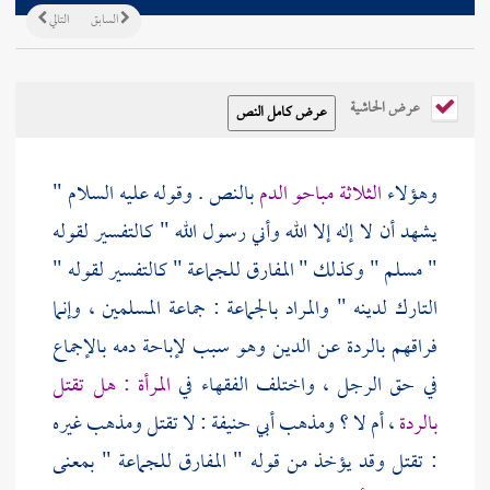
السابق
التالي
عرض الحاشية
وهؤلاء
الثلاثة مباحو الدم
بالنص . وقوله عليه السلام "
يشهد أن لا إله إلا الله وأني رسول الله " كالتفسير لقوله
" مسلم " وكذلك " المفارق للجماعة " كالتفسير لقوله "
التارك لدينه " والمراد بالجماعة : جماعة المسلمين ، وإنما
فراقهم بالردة عن الدين وهو سبب لإباحة دمه بالإجماع
في حق الرجل ، واختلف الفقهاء في
المرأة : هل تقتل
بالردة
، أم لا ؟ ومذهب
أبي حنيفة
: لا تقتل ومذهب غيره
: تقتل وقد يؤخذ من قوله " المفارق للجماعة " بمعنى