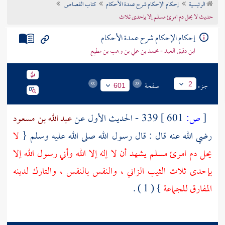
الرئيسية
إحكام الإحكام شرح عمدة الأحكام
كتاب القصاص
تراجم الأعلام
حديث لا يحل دم امرئ مسلم إلا بإحدى ثلاث
إحكام الإحكام شرح عمدة الأحكام
ابن دقيق العيد - محمد بن علي بن وهب بن مطيع
جزء
صفحة
2
601
[
ص:
601 ]
339 - الحديث الأول عن
عبد الله بن مسعود
رضي الله عنه قال : قال رسول الله صلى الله عليه وسلم {
لا
يحل دم امرئ مسلم يشهد أن لا إله إلا الله وأني رسول الله إلا
بإحدى ثلاث الثيب الزاني ، والنفس بالنفس ، والتارك لدينه
المفارق للجماعة
} ( 1 ) .