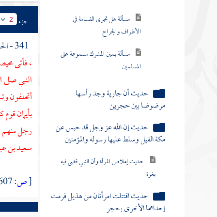
مسألة هل تجرى القسامة في
جزء
2
الأطراف والجراح
341 - الحديث الثالث : عن
مسألة يمين المشرك مسموعة على
، فأتى
محيص
المسلمين
النبي صلى 
حديث أن جارية وجد رأسها
أتحلفون وت
مرضوضا بين حجرين
بأيمان قوم 
حديث إن الله عز وجل قد حبس عن
رجل منهم ، 
مكة الفيل وسلط عليها رسوله والمؤمنين
سعيد بن عب
حديث إملاص المرأة وأن النبي قضى فيه
بغرة
[
ص:
607 ]
حديث اقتتلت امرأتان من هذيل فرمت
إحداهما الأخرى بحجر