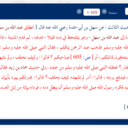
صفحة
605
سهل بن أبي حثمة
رضي الله عنه قال {
انطلق
عبد الله بن س
ة
إلى
عبد الله بن سهل
- وهو يتشحط في دمه قتيلا - فدفنه ، ثم قدم
المدينة
، فا
الله عليه وسلم فذهب
عبد الرحمن
يتكلم ، فقال النبي صلى الله عليه وسلم 
ستحقون قاتلكم ، أو
[
ص:
605 ]
صاحبكم ؟ قالوا : وكيف نحلف ، ولم نشهد ،
كفار ؟ فعقله النبي صلى الله عليه وسلم من عنده . وفي حديث
حماد بن زيد
فقال 
فيدفع برمته ، قالوا : أمر لم نشهده كيف نحلف ؟ قالوا : فتبرئكم يهود بأيمان
يد
فكره رسول الله صلى الله عليه وسلم أن يبطل دمه ، فوداه بمائة من إبل الصد