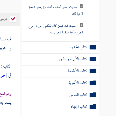
حديث يعض أحدكم أخاه كما يعض الفحل
لا دية لك
عرض ال
حديث كان فيمن كان قبلكم رجل به جرح
فجزع فأخذ سكينا فحز بها يده
فيه مسائ
كتاب الحدود
و " محي
كتاب الأيمان والنذور
الثانية 
كتاب الأطعمة
في
[
ص:
كتاب الأشربة
وموضع 
كتاب اللباس
يشعر بص
كتاب الجهاد