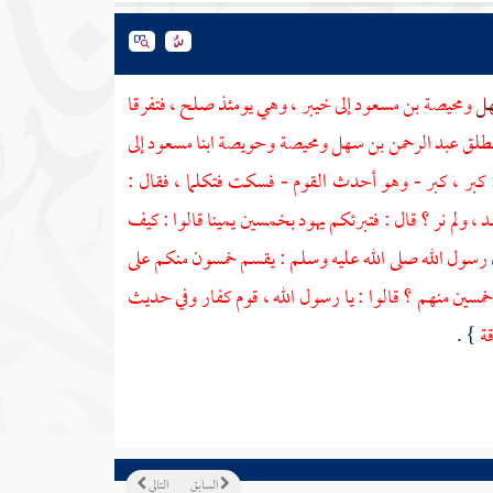
هل
ومحيصة بن مسعود
إلى
خيبر
، وهي يومئذ صلح ، فتفرقا
نطلق
عبد الرحمن بن سهل
ومحيصة
وحويصة
ابنا مسعود إلى
: كبر ، كبر - وهو أحدث القوم - فسكت فتكلما ، فقال :
 ولم نر ؟ قال : فتبرئكم يهود بخمسين يمينا قالوا : كيف
رسول الله صلى الله عليه وسلم : يقسم خمسون منكم على
 خمسين منهم ؟ قالوا : يا رسول الله ، قوم كفار وفي حديث
قة
} .
السابق
التالي