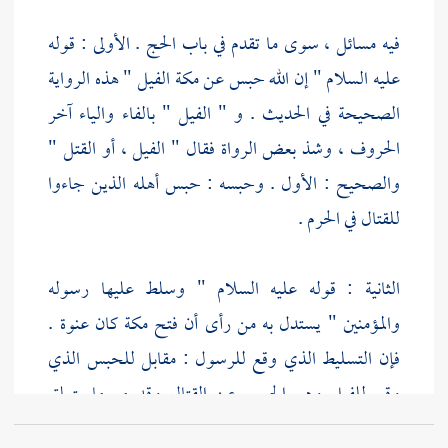
فيه مسائل ، سوى ما تقدم في باب الحج . الأولى : قوله
عليه السلام " إن الله حبس عن
مكة
الفيل " هذه الرواية
الصحيحة في الحديث . و " الفيل " بالفاء والياء آخر
الحروف ، وشذ بعض الرواة فقال " الفيل ، أو القتل "
والصحيح : الأول . وحبسه : حبس أهله الذين جاءوا
للقتال في
الحرم
.
الثانية : قوله عليه السلام " وسلط عليها رسوله
والمؤمنين " يستدل به من رأى أن فتح
مكة
كان عنوة .
فإن التسليط الذي وقع للرسول : مقابل للحبس الذي
وقع للفيل وهو الحبس عن القتال وقد مر ما يتعلق
بالقتال
بمكة
.