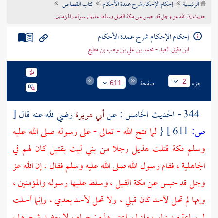
الرئيسية
إحكام الإحكام شرح عمدة الأحكام
كتاب القصاص
تراجم الأعلام
حديث إن الله عز وجل قد حبس عن مكة الفيل وسلط عليها رسوله والمؤمنين
إحكام الإحكام شرح عمدة الأحكام
ابن دقيق العيد - محمد بن علي بن وهب بن مطيع
جزء
صفحة
2
611
344 - الحديث الخامس : عن
أبي هريرة
رضي الله عنه قال
[
ص:
611 ]
{
لما فتح الله - تعالى - على رسوله صلى الله عليه
وسلم
مكة
قتلت
هذيل
رجلا من
بني ليث
بقتيل كان لهم في
الجاهلية ، فقام رسول الله صلى الله عليه وسلم فقال : إن الله عز
وجل قد حبس عن
مكة
الفيل ، وسلط عليها رسوله والمؤمنين ،
وإنها لم تحل لأحد كان قبلي ، ولا تحل لأحد بعدي ، وإنما أحلت
لي ساعة من نهار ، وإنها ساعتي هذه : حرام ، لا يعضد شجرها ،