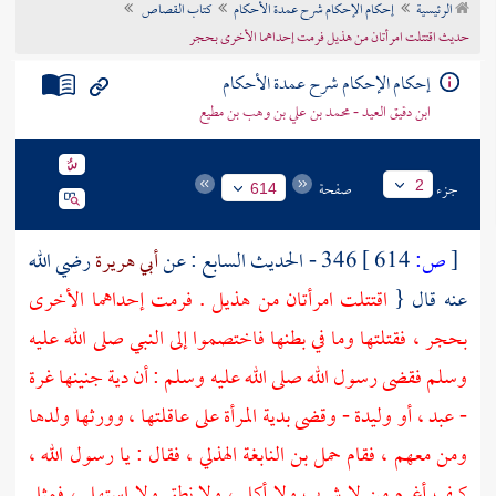
الرئيسية
إحكام الإحكام شرح عمدة الأحكام
كتاب القصاص
تراجم الأعلام
حديث اقتتلت امرأتان من هذيل فرمت إحداهما الأخرى بحجر
إحكام الإحكام شرح عمدة الأحكام
ابن دقيق العيد - محمد بن علي بن وهب بن مطيع
جزء
صفحة
2
614
[
ص:
614 ]
346 - الحديث السابع : عن
أبي هريرة
رضي الله
عنه قال {
اقتتلت امرأتان من
هذيل
. فرمت إحداهما الأخرى
بحجر ، فقتلتها وما في بطنها فاختصموا إلى النبي صلى الله عليه
وسلم فقضى رسول الله صلى الله عليه وسلم : أن دية جنينها غرة
- عبد ، أو وليدة - وقضى بدية المرأة على عاقلتها ، وورثها ولدها
ومن معهم ، فقام
حمل بن النابغة الهذلي
، فقال : يا رسول الله ،
كيف أغرم من لا شرب ولا أكل ، ولا نطق ولا استهل ، فمثل