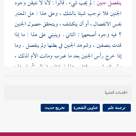
ينفصل جنين
: لم يجب شيء . قالوا : لأنا لا نتيقن وجود
الجنين فلا نوجب شيئا بالشك ، وعلى هذا : هل المعتبر
نفس الانفصال ، أو أن ينكشف ، ويتحقق حصول الجنين
؟ فيه وجوه أصحهما : الثاني . وينبني على هذا : ما إذا
قدت بنصفين ، وشوهد الجنين في بطنها ولم ينفصل . وما
إذا خرج رأس الجنين بعد ما ضرب وماتت الأم لذلك ،
ولم ينفصل . وبمقتضى هذا : يحتاجون إلى تأويل هذه
الرواية ، وحملها
[
ص:
615 ]
على أنه انفصل ، وإن لم
يكن في اللفظ ما يدل عليه .
الخدمات العلمية
مسألة أخرى : الحديث علق الحكم بلفظ " الجنين "
ترجمة علم
عناوين الشجرة
تخريج حديث
والشافعية : فسروه بما ظهر فيه صورة الآدمي ، من يد أو
إصبع أو غيرهما ، ولو لم يظهر شيء من ذلك ، وشهدت