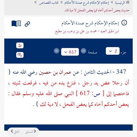
الرئيسية
إحكام الإحكام شرح عمدة الأحكام
كتاب القصاص
تراجم الأعلام
حديث يعض أحدكم أخاه كما يعض الفحل لا دية لك
إحكام الإحكام شرح عمدة الأحكام
ابن دقيق العيد - محمد بن علي بن وهب بن مطيع
جزء
صفحة
2
617
347 - الحديث الثامن : عن
عمران بن حصين
رضي الله عنه {
أن رجلا عض يد رجل ، فنزع يده من فيه ، فوقعت ثنيته ،
فاختصما إلى
[
ص:
617 ]
النبي صلى الله عليه وسلم فقال :
يعض أحدكم أخاه كما يعض الفحل ، لا دية لك
} .
السابق
التالي