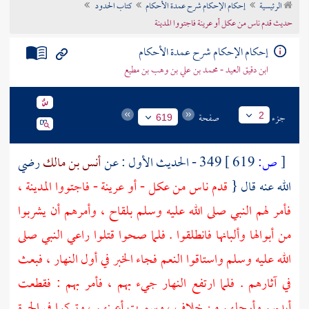
الرئيسية
إحكام الإحكام شرح عمدة الأحكام
كتاب الحدود
تراجم الأعلام
حديث قدم ناس من عكل أو عرينة فاجتووا المدينة
إحكام الإحكام شرح عمدة الأحكام
ابن دقيق العيد - محمد بن علي بن وهب بن مطيع
جزء
صفحة
2
619
[
ص:
619 ]
349 - الحديث الأول : عن
أنس بن مالك
رضي
الله عنه قال {
قدم ناس من
عكل
- أو
عرينة
- فاجتووا
المدينة
،
فأمر لهم النبي صلى الله عليه وسلم بلقاح ، وأمرهم أن يشربوا
من أبوالها وألبانها فانطلقوا . فلما صحوا قتلوا راعي النبي صلى
الله عليه وسلم واستاقوا النعم فجاء الخبر في أول النهار ، فبعث
في آثارهم . فلما ارتفع النهار جيء بهم ، فأمر بهم : فقطعت
أيديهم وأرجلهم من خلاف ، وسمرت أعينهم ، وتركوا في الحرة