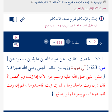
الرئيسية
إحكام الإحكام شرح عمدة الأحكام
كتاب الحدود
تراجم الأعلام
حديث الأمة إذا زنت ولم تحصن
إحكام الإحكام شرح عمدة الأحكام
ابن دقيق العيد - محمد بن علي بن وهب بن مطيع
جزء
صفحة
2
623
351 - الحديث الثالث : عن
عبيد الله بن عقبة بن مسعود
عن
[
ص:
623 ]
أبي هريرة
وزيد بن خالد الجهني
رضي الله عنهما قالا
{
سئل النبي صلى الله عليه وسلم عن الأمة إذا زنت ولم تحصن ؟
قال : إن زنت فاجلدوها ، ثم إن زنت فاجلدوها ، ثم إن زنت
فاجلدوها ، ثم بيعوها ولو بضفير
} .