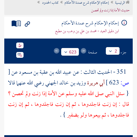
الرئيسية
إحكام الإحكام شرح عمدة الأحكام
كتاب الحدود
تراجم الأعلام
حديث الأمة إذا زنت ولم تحصن
إحكام الإحكام شرح عمدة الأحكام
ابن دقيق العيد - محمد بن علي بن وهب بن مطيع
جزء
صفحة
2
623
351 - الحديث الثالث : عن
عبيد الله بن عقبة بن مسعود
عن
[
ص:
623 ]
أبي هريرة
وزيد بن خالد الجهني
رضي الله عنهما قالا
{
سئل النبي صلى الله عليه وسلم عن الأمة إذا زنت ولم تحصن ؟
قال : إن زنت فاجلدوها ، ثم إن زنت فاجلدوها ، ثم إن زنت
فاجلدوها ، ثم بيعوها ولو بضفير
} .